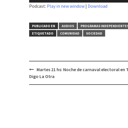
de
Podcast:
Play in new window
|
Download
audio
PUBLICADO EN
AUDIOS
PROGRAMAS INDEPENDIENTE
ETIQUETADO
COMUNIDAD
SOCIEDAD
Martes 21 hs: Noche de carnaval electoral en 
Navegación
Digo La Otra
de
entradas