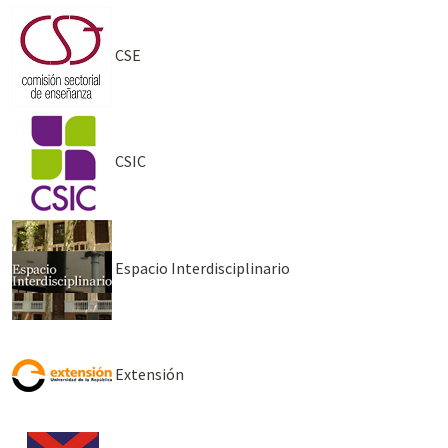
CSE
CSIC
Espacio Interdisciplinario
Extensión