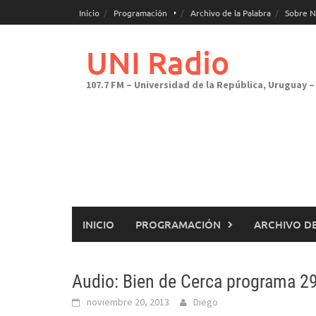
Saltar
Inicio
Programación
Archivo de la Palabra
Sobre N
al
contenido
UNI Radio
107.7 FM – Universidad de la República, Uruguay – 
INICIO
PROGRAMACIÓN
ARCHIVO DE
Audio: Bien de Cerca programa 2
noviembre 20, 2013
Diego