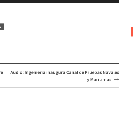
las
teclas
de
flecha
S
arriba/abajo
para
aumentar
o
disminuir
el
Te
Audio: Ingenieria inaugura Canal de Pruebas Navales
volumen.
y Maritimas