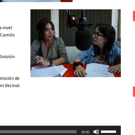
a nivel
 Camilo
División
omisión de
n Vecinal.
Utiliza
00:00