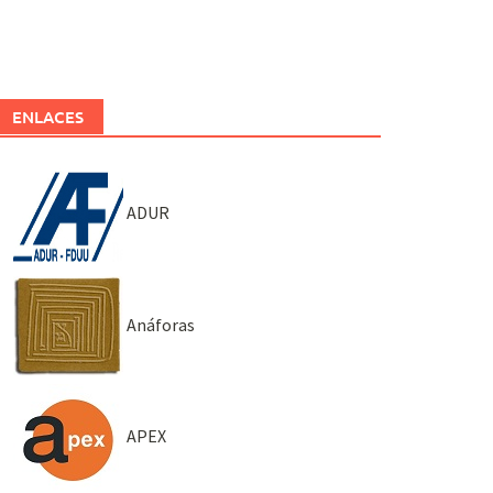
ENLACES
ADUR
Anáforas
APEX