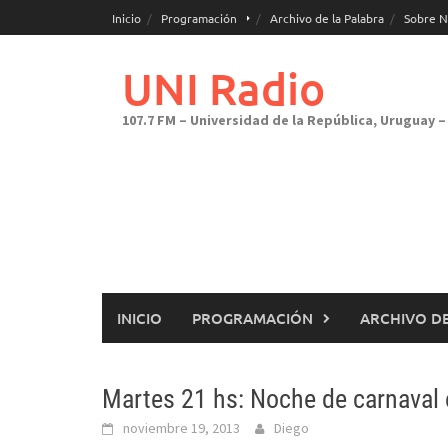
Saltar
Inicio
Programación
Archivo de la Palabra
Sobre N
al
contenido
UNI Radio
107.7 FM – Universidad de la República, Uruguay – 
INICIO
PROGRAMACIÓN
ARCHIVO DE
Martes 21 hs: Noche de carnaval e
noviembre 19, 2013
Diego