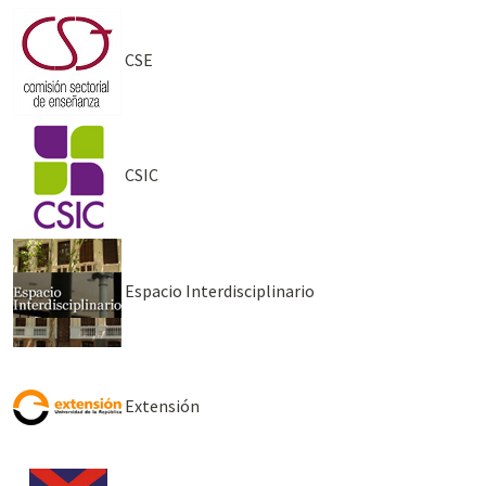
CSE
CSIC
Espacio Interdisciplinario
Extensión