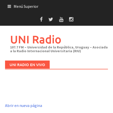
Saltar
Menú Superior
al
contenido
UNI Radio
107.7 FM – Universidad de la República, Uruguay – Asociada
a la Radio Internacional Universitaria (RIU)
UNI RADIO EN VIVO
Abrir en nueva página