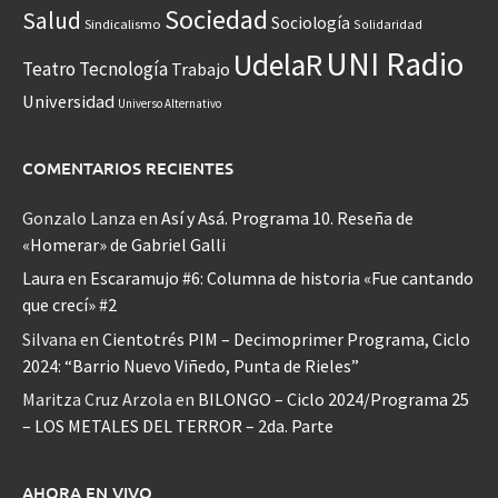
Sociedad
Salud
Sociología
Sindicalismo
Solidaridad
UNI Radio
UdelaR
Teatro
Tecnología
Trabajo
Universidad
Universo Alternativo
COMENTARIOS RECIENTES
Gonzalo Lanza
en
Así y Asá. Programa 10. Reseña de
«Homerar» de Gabriel Galli
Laura
en
Escaramujo #6: Columna de historia «Fue cantando
que crecí» #2
Silvana
en
Cientotrés PIM – Decimoprimer Programa, Ciclo
2024: “Barrio Nuevo Viñedo, Punta de Rieles”
Maritza Cruz Arzola
en
BILONGO – Ciclo 2024/Programa 25
– LOS METALES DEL TERROR – 2da. Parte
AHORA EN VIVO