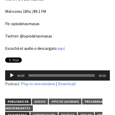
Miércoles 18hs /89.1 FM
Fb: opiodelasmasas
Twitter: @opiodelasmasas
Escuchá el audio o descargalo
aquí.
Reproductor
00:00
00:00
de
Podcast:
Play in new window
|
Download
audio
PUBLICADO EN
AUDIOS
OPIO DE LAS MASAS
PROGRAMAS
INDEPENDIENTES
ETIQUETADO
COMUNICACIÓN
POLÍTICA
UDELAR
UNI