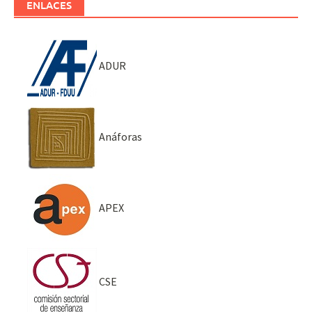
ENLACES
ADUR
Anáforas
APEX
CSE