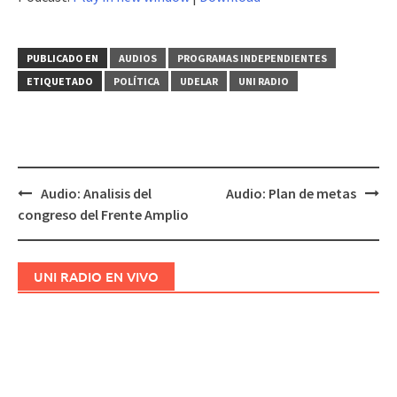
audio
PUBLICADO EN
AUDIOS
PROGRAMAS INDEPENDIENTES
ETIQUETADO
POLÍTICA
UDELAR
UNI RADIO
Audio: Analisis del
Audio: Plan de metas
Navegación
congreso del Frente Amplio
de
entradas
UNI RADIO EN VIVO