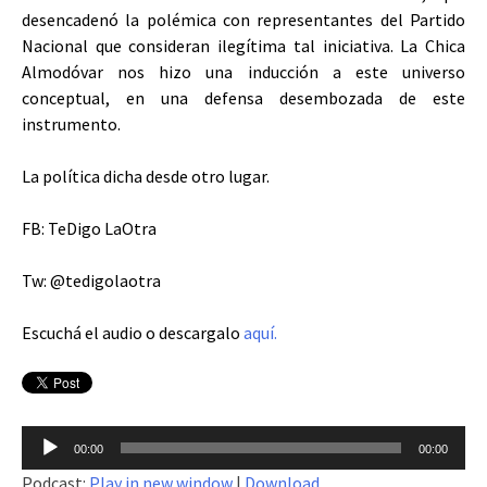
desencadenó la polémica con representantes del Partido
Nacional que consideran ilegítima tal iniciativa. La Chica
Almodóvar nos hizo una inducción a este universo
conceptual, en una defensa desembozada de este
instrumento.
La política dicha desde otro lugar.
FB: TeDigo LaOtra
Tw: @tedigolaotra
Escuchá el audio o descargalo
aquí.
Reproductor
00:00
00:00
de
Podcast:
Play in new window
|
Download