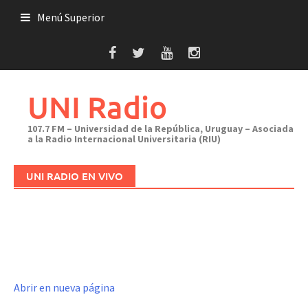
Saltar
Menú Superior
al
contenido
UNI Radio
107.7 FM – Universidad de la República, Uruguay – Asociada
a la Radio Internacional Universitaria (RIU)
UNI RADIO EN VIVO
Abrir en nueva página