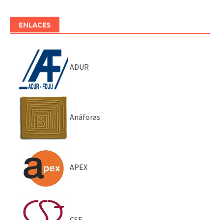
ENLACES
ADUR
Anáforas
APEX
CSE