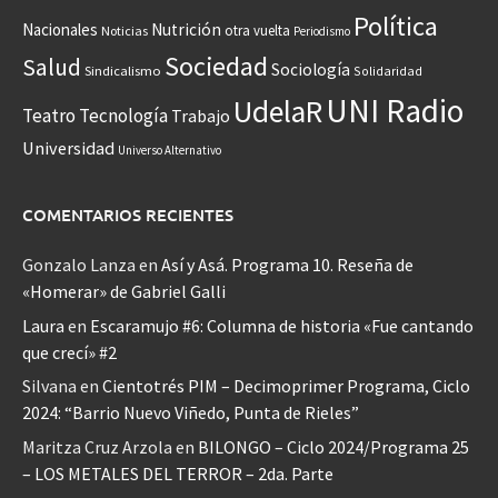
Política
Nacionales
Nutrición
otra vuelta
Noticias
Periodismo
Sociedad
Salud
Sociología
Sindicalismo
Solidaridad
UNI Radio
UdelaR
Teatro
Tecnología
Trabajo
Universidad
Universo Alternativo
COMENTARIOS RECIENTES
Gonzalo Lanza
en
Así y Asá. Programa 10. Reseña de
«Homerar» de Gabriel Galli
Laura
en
Escaramujo #6: Columna de historia «Fue cantando
que crecí» #2
Silvana
en
Cientotrés PIM – Decimoprimer Programa, Ciclo
2024: “Barrio Nuevo Viñedo, Punta de Rieles”
Maritza Cruz Arzola
en
BILONGO – Ciclo 2024/Programa 25
– LOS METALES DEL TERROR – 2da. Parte