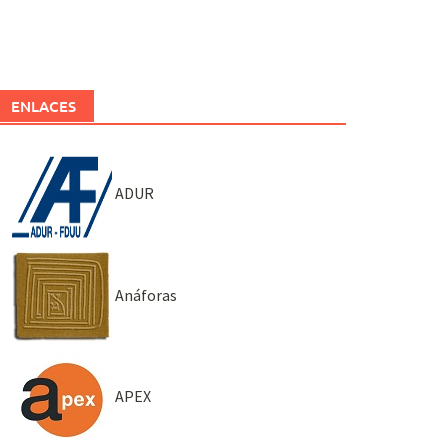
ENLACES
ADUR
Anáforas
APEX