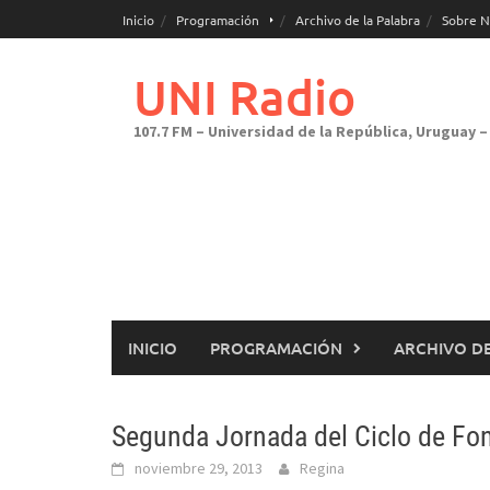
Saltar
Inicio
Programación
Archivo de la Palabra
Sobre N
al
contenido
UNI Radio
107.7 FM – Universidad de la República, Uruguay – 
INICIO
PROGRAMACIÓN
ARCHIVO DE
Segunda Jornada del Ciclo de Fo
noviembre 29, 2013
Regina