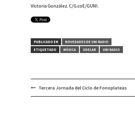
Victoria González. C/G.coE/GUNI.
PUBLICADO EN
NOVEDADES DE UNI RADIO
ETIQUETADO
MÚSICA
UDELAR
UNI RADIO
Tercera Jornada del Ciclo de Fonoplateas
Navegación
de
entradas