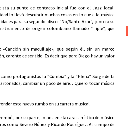
sta su punto de contacto inicial fue con el Jazz local,
dad lo llevó descubrir muchas cosas en lo que a la música
idades para su segundo disco: “No/Santo Azar”, junto a su
instrumento de origen colombiano llamado “Tiple”, que
 «Canción sin maquillaje», que según él, sin un marco
ón, carente de sentido. Es decir que para Diego hay un valor
 como protagonistas la “Cumbia” y la “Plena”. Surge de la
acartonados, cambiar un poco de aire…Quiero tocar música
ender este nuevo rumbo en su carrera musical.
arembó, por su parte, mantiene la característica de músico
eros como Severo Núñez y Ricardo Rodríguez. Al tiempo de