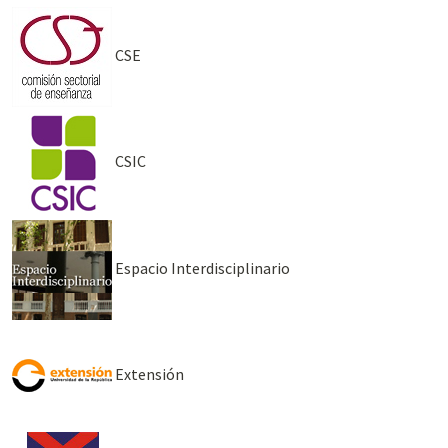
CSE
CSIC
Espacio Interdisciplinario
Extensión