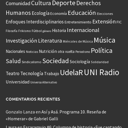
Deporte
Cultura
Derechos
Comunidad
Educación
Humanos
Ecología
Economía
Elecciones
Extensión
Enfoques Interdisciplinarios
Entretenimiento
FIC
Internacional
Historia
Frikismo
Fútbol
Filosofía
género
Música
Investigación
Literatura
Miércoles de Música
Política
Nacionales
Nutrición
otra vuelta
Noticias
Periodismo
Sociedad
Salud
Sociología
Sindicalismo
Solidaridad
UNI Radio
UdelaR
Teatro
Tecnología
Trabajo
Universidad
Universo Alternativo
COMENTARIOS RECIENTES
Gonzalo Lanza
en
Así y Asá. Programa 10. Reseña de
«Homerar» de Gabriel Galli
Laura
en
Escaramujo #6: Columna de historia «Fue cantando