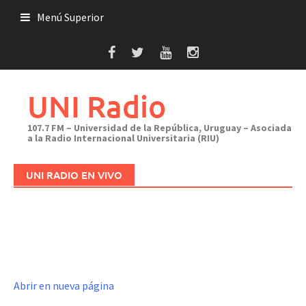
Saltar
Menú Superior
al
contenido
UNI Radio
107.7 FM – Universidad de la República, Uruguay – Asociada
a la Radio Internacional Universitaria (RIU)
UNI RADIO EN VIVO
Abrir en nueva página