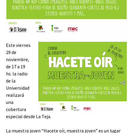
Este viernes
29 de
noviembre,
de 17 a 19
hs. la radio
de la
Universidad
realizará
una
cobertura
especial desde La Teja.
La muestra joven “Hacete oír, muestra joven” es un lugar