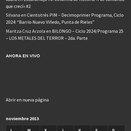
que crecí» #2
Silvana
en
Cientotrés PIM – Decimoprimer Programa, Ciclo
2024: “Barrio Nuevo Viñedo, Punta de Rieles”
Maritza Cruz Arzola
en
BILONGO – Ciclo 2024/Programa 25
– LOS METALES DEL TERROR – 2da. Parte
AHORA EN VIVO
Abrir en nueva página
noviembre 2013
L
M
X
J
V
S
D