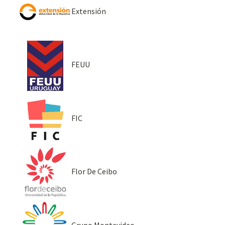
Extensión
FEUU
FIC
Flor De Ceibo
Grupo Montevideo