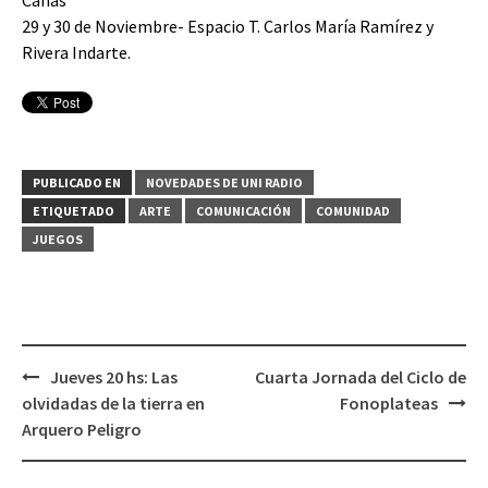
Cañas
29 y 30 de Noviembre- Espacio T. Carlos María Ramírez y
Rivera Indarte.
PUBLICADO EN
NOVEDADES DE UNI RADIO
ETIQUETADO
ARTE
COMUNICACIÓN
COMUNIDAD
JUEGOS
Jueves 20 hs: Las
Cuarta Jornada del Ciclo de
Navegación
olvidadas de la tierra en
Fonoplateas
de
Arquero Peligro
entradas