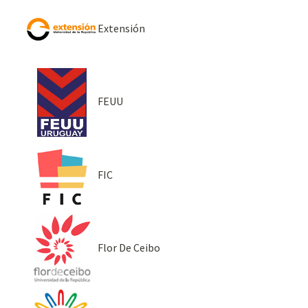
Extensión
FEUU
FIC
Flor De Ceibo