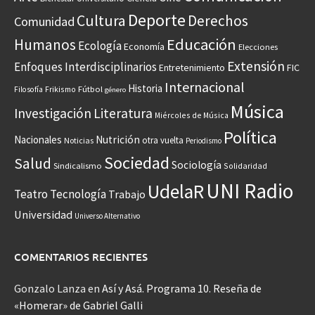
Deporte
Cultura
Derechos
Comunidad
Educación
Humanos
Ecología
Economía
Elecciones
Extensión
Enfoques Interdisciplinarios
Entretenimiento
FIC
Internacional
Historia
Frikismo
Fútbol
Filosofía
género
Música
Investigación
Literatura
Miércoles de Música
Política
Nacionales
Nutrición
otra vuelta
Noticias
Periodismo
Sociedad
Salud
Sociología
Sindicalismo
Solidaridad
UNI Radio
UdelaR
Teatro
Tecnología
Trabajo
Universidad
Universo Alternativo
COMENTARIOS RECIENTES
Gonzalo Lanza
en
Así y Asá. Programa 10. Reseña de
«Homerar» de Gabriel Galli