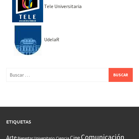
Tele Universitaria
UdelaR
Buscar:
ETIQUETAS
Comunicación
Arte
Cine
Ciencia
Bienestar Universitario