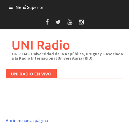
Saltar
Menú Superior
al
contenido
UNI Radio
107.7 FM – Universidad de la República, Uruguay – Asociada
a la Radio Internacional Universitaria (RIU)
UNI RADIO EN VIVO
Abrir en nueva página