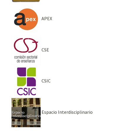
APEX
CSE
CSIC
Espacio Interdisciplinario