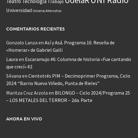
Teatro
Tecnología
Trabajo
Universidad
Universo Alternativo
COMENTARIOS RECIENTES
Gonzalo Lanza
en
Así y Asá. Programa 10. Reseña de
«Homerar» de Gabriel Galli
Laura
en
Escaramujo #6: Columna de historia «Fue cantando
que crecí» #2
Silvana
en
Cientotrés PIM – Decimoprimer Programa, Ciclo
2024: “Barrio Nuevo Viñedo, Punta de Rieles”
Maritza Cruz Arzola
en
BILONGO – Ciclo 2024/Programa 25
– LOS METALES DEL TERROR – 2da. Parte
AHORA EN VIVO