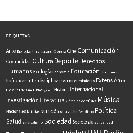
ETIQUETAS
Comunicación
Arte
Cine
Ciencia
Bienestar Universitario
Deporte
Cultura
Derechos
Comunidad
Educación
Humanos
Ecología
Economía
Elecciones
Extensión
Enfoques Interdisciplinarios
Entretenimiento
FIC
Internacional
Historia
Frikismo
Fútbol
Filosofía
género
Música
Investigación
Literatura
Miércoles de Música
Política
Nacionales
Nutrición
otra vuelta
Noticias
Periodismo
Sociedad
Salud
Sociología
Sindicalismo
Solidaridad
UNI Radio
UdelaR