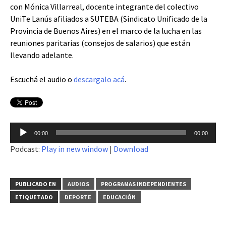
con Mónica Villarreal, docente integrante del colectivo
UniTe Lanús afiliados a SUTEBA (Sindicato Unificado de la
Provincia de Buenos Aires) en el marco de la lucha en las
reuniones paritarias (consejos de salarios) que están
llevando adelante.
Escuchá el audio o
descargalo acá
.
Reproductor
00:00
00:00
de
Podcast:
Play in new window
|
Download
audio
PUBLICADO EN
AUDIOS
PROGRAMAS INDEPENDIENTES
ETIQUETADO
DEPORTE
EDUCACIÓN