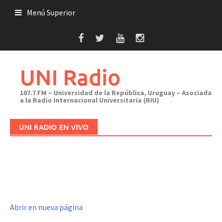
Saltar
Menú Superior
al
contenido
UNI Radio
107.7 FM – Universidad de la República, Uruguay – Asociada
a la Radio Internacional Universitaria (RIU)
UNI RADIO EN VIVO
Abrir en nueva página