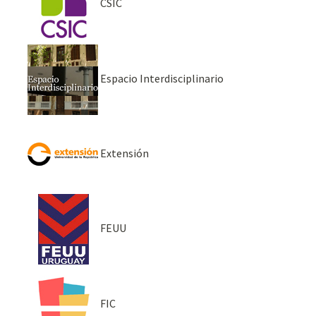
CSIC
Espacio Interdisciplinario
Extensión
FEUU
FIC