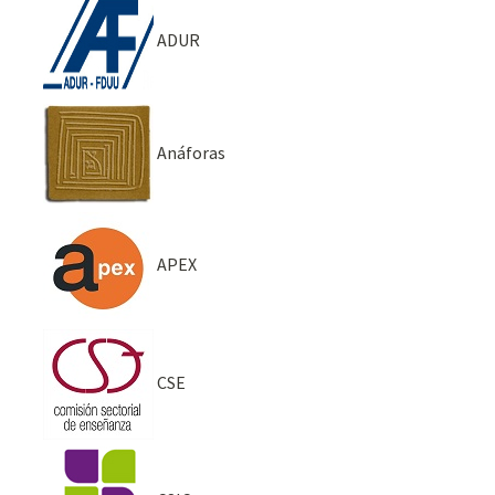
ADUR
Anáforas
APEX
CSE