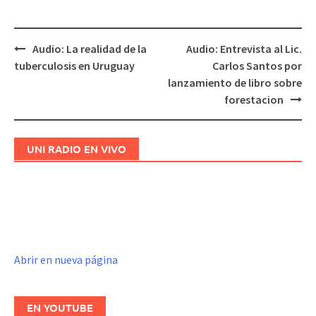
Audio: La realidad de la
Audio: Entrevista al Lic.
Navegación
tuberculosis en Uruguay
Carlos Santos por
de
lanzamiento de libro sobre
entradas
forestacion
UNI RADIO EN VIVO
Abrir en nueva página
EN YOUTUBE