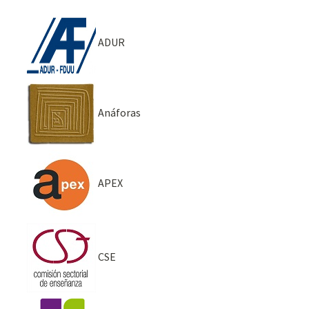
ADUR
Anáforas
APEX
CSE