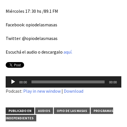
Miércoles 17: 30 hs /89.1 FM
Facebook: opiodelasmasas
Twitter: @opiodelasmasas
Escuchá el audio o descargalo
aquí.
Reproductor
00:00
00:00
de
Podcast:
Play in new window
|
Download
audio
PUBLICADO EN
AUDIOS
OPIO DE LAS MASAS
PROGRAMAS
INDEPENDIENTES