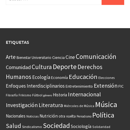
ETIQUETAS
Comunicación
Arte
Cine
Ciencia
Bienestar Universitario
Deporte
Cultura
Derechos
Comunidad
Educación
Humanos
Ecología
Economía
Elecciones
Extensión
Enfoques Interdisciplinarios
Entretenimiento
FIC
Internacional
Historia
Frikismo
Fútbol
Filosofía
género
Música
Investigación
Literatura
Miércoles de Música
Política
Nacionales
Nutrición
otra vuelta
Noticias
Periodismo
Sociedad
Salud
Sociología
Sindicalismo
Solidaridad