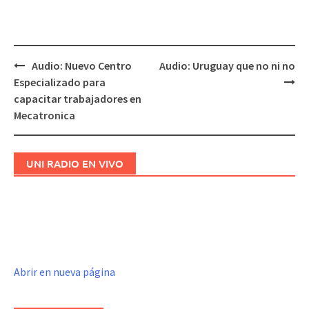
Audio: Nuevo Centro
Audio: Uruguay que no ni no
Navegación
Especializado para
de
capacitar trabajadores en
entradas
Mecatronica
UNI RADIO EN VIVO
Abrir en nueva página