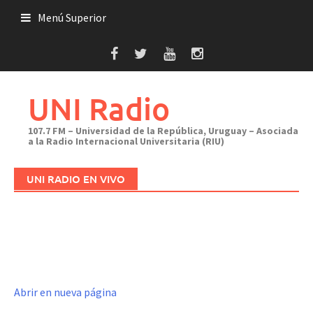
Saltar
Menú Superior
al
contenido
UNI Radio
107.7 FM – Universidad de la República, Uruguay – Asociada
a la Radio Internacional Universitaria (RIU)
UNI RADIO EN VIVO
Abrir en nueva página