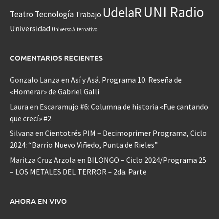
UNI Radio
UdelaR
Teatro
Tecnología
Trabajo
Universidad
Universo Alternativo
COMENTARIOS RECIENTES
Gonzalo Lanza
en
Así y Asá. Programa 10. Reseña de
«Homerar» de Gabriel Galli
Laura
en
Escaramujo #6: Columna de historia «Fue cantando
que crecí» #2
Silvana
en
Cientotrés PIM – Decimoprimer Programa, Ciclo
2024: “Barrio Nuevo Viñedo, Punta de Rieles”
Maritza Cruz Arzola
en
BILONGO – Ciclo 2024/Programa 25
– LOS METALES DEL TERROR – 2da. Parte
AHORA EN VIVO