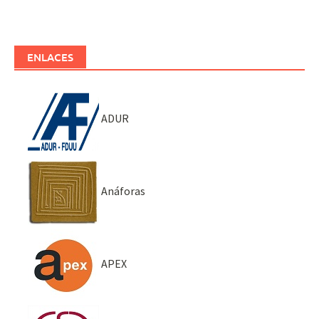
ENLACES
ADUR
Anáforas
APEX