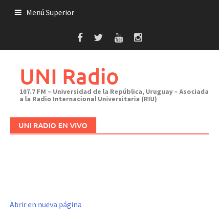
Saltar
Menú Superior
al
contenido
UNI Radio
107.7 FM – Universidad de la República, Uruguay – Asociada
a la Radio Internacional Universitaria (RIU)
UNI RADIO EN VIVO
Abrir en nueva página