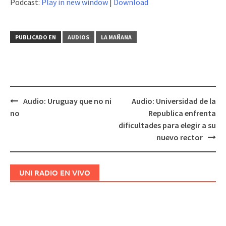
Podcast:
Play in new window
|
Download
audio
PUBLICADO EN
AUDIOS
LA MAÑANA
Audio: Uruguay que no ni
Audio: Universidad de la
Navegación
no
Republica enfrenta
de
dificultades para elegir a su
entradas
nuevo rector
UNI RADIO EN VIVO