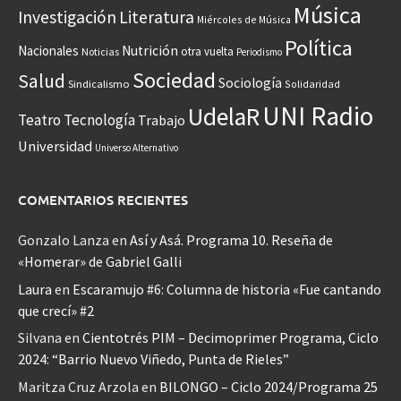
Música
Investigación
Literatura
Miércoles de Música
Política
Nacionales
Nutrición
otra vuelta
Noticias
Periodismo
Sociedad
Salud
Sociología
Sindicalismo
Solidaridad
UNI Radio
UdelaR
Teatro
Tecnología
Trabajo
Universidad
Universo Alternativo
COMENTARIOS RECIENTES
Gonzalo Lanza
en
Así y Asá. Programa 10. Reseña de
«Homerar» de Gabriel Galli
Laura
en
Escaramujo #6: Columna de historia «Fue cantando
que crecí» #2
Silvana
en
Cientotrés PIM – Decimoprimer Programa, Ciclo
2024: “Barrio Nuevo Viñedo, Punta de Rieles”
Maritza Cruz Arzola
en
BILONGO – Ciclo 2024/Programa 25