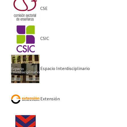
CSE
CSIC
Espacio Interdisciplinario
Extensión