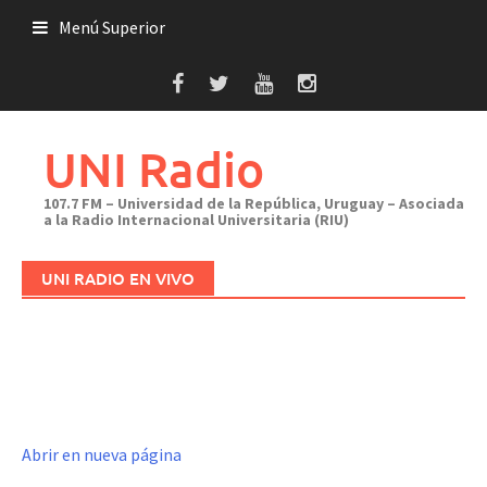
Saltar
Menú Superior
al
contenido
UNI Radio
107.7 FM – Universidad de la República, Uruguay – Asociada
a la Radio Internacional Universitaria (RIU)
UNI RADIO EN VIVO
Abrir en nueva página