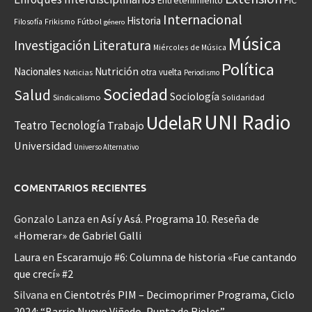
Entretenimiento
FIC
Internacional
Historia
Frikismo
Fútbol
Filosofía
género
Música
Investigación
Literatura
Miércoles de Música
Política
Nacionales
Nutrición
otra vuelta
Noticias
Periodismo
Sociedad
Salud
Sociología
Sindicalismo
Solidaridad
UNI Radio
UdelaR
Teatro
Tecnología
Trabajo
Universidad
Universo Alternativo
COMENTARIOS RECIENTES
Gonzalo Lanza
en
Así y Asá. Programa 10. Reseña de
«Homerar» de Gabriel Galli
Laura
en
Escaramujo #6: Columna de historia «Fue cantando
que crecí» #2
Silvana
en
Cientotrés PIM – Decimoprimer Programa, Ciclo
2024: “Barrio Nuevo Viñedo, Punta de Rieles”