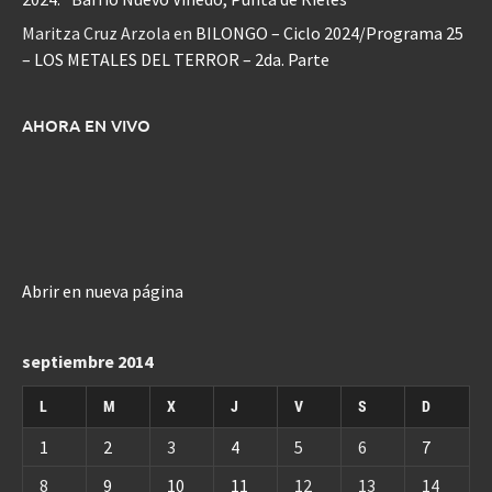
Maritza Cruz Arzola
en
BILONGO – Ciclo 2024/Programa 25
– LOS METALES DEL TERROR – 2da. Parte
AHORA EN VIVO
Abrir en nueva página
septiembre 2014
L
M
X
J
V
S
D
1
2
3
4
5
6
7
8
9
10
11
12
13
14