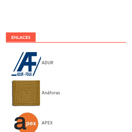
ENLACES
ADUR
Anáforas
APEX