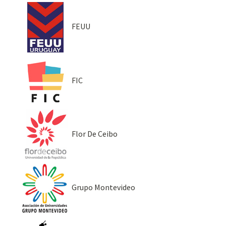
FEUU
FIC
Flor De Ceibo
Grupo Montevideo