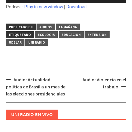
de
Podcast:
Play in new window
|
Download
audio
PUBLICADO EN
AUDIOS
LA MAÑANA
ETIQUETADO
ECOLOGÍA
EDUCACIÓN
EXTENSIÓN
UDELAR
UNI RADIO
Audio: Actualidad
Audio: Violencia en el
Navegación
politica de Brasil a un mes de
trabajo
de
las elecciones presidenciales
entradas
UNI RADIO EN VIVO