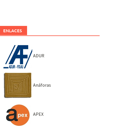
ENLACES
ADUR
Anáforas
APEX