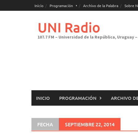
Saltar
Inicio
Programación
Archivo de la Palabra
Sobre N
al
contenido
UNI Radio
107.7 FM – Universidad de la República, Uruguay – 
INICIO
PROGRAMACIÓN
ARCHIVO DE
FECHA
SEPTIEMBRE 22, 2014