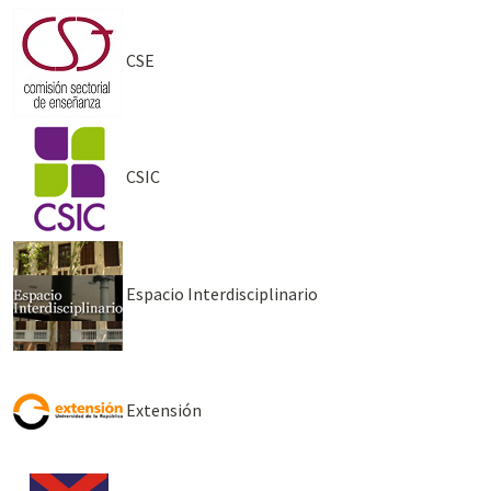
CSE
CSIC
Espacio Interdisciplinario
Extensión