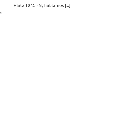
Plata 107.5 FM, hablamos
[...]
a