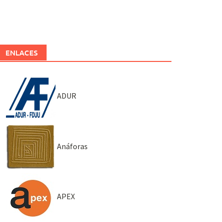
ENLACES
ADUR
Anáforas
APEX