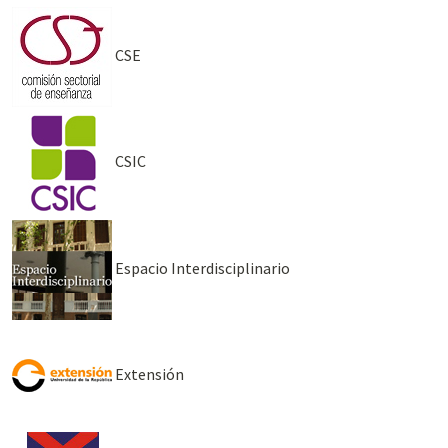
CSE
CSIC
Espacio Interdisciplinario
Extensión