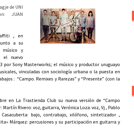
ragje de UNI
 con: JUAN
ffiti , en
junto a su
o músico y
r el nuevo
13 por Sony Masterworks; el músico y productor uruguayo
sicales, vinculadas con sociología urbana o la puesta en
rabajos : “Campo. Remixes y Rarezas” y “Presente” (con la
bre en La Trastienda Club su nueva versión de “Campo
 Martín Rivero: voz, guitarra, Verónica Loza: voz, Vj , Pablo
l Casacuberta: bajo, contrabajo, xilófono, sintetizador ,
ita» Márquez: percusiones y su participación en guitarra y