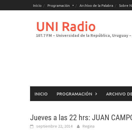
Saltar
Inicio
Programación
Archivo de la Palabra
Sobre N
al
contenido
UNI Radio
107.7 FM – Universidad de la República, Uruguay – 
INICIO
PROGRAMACIÓN
ARCHIVO DE
Jueves a las 22 hrs: JUAN CAMP
septiembre 22, 2014
Regina