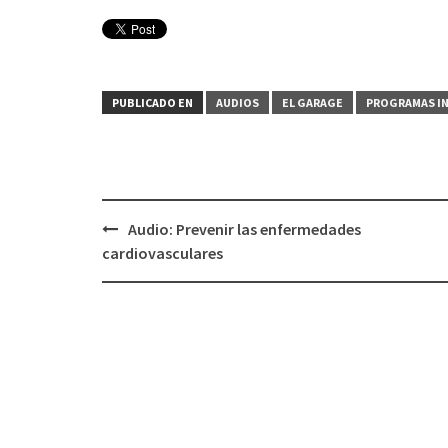
PUBLICADO EN
AUDIOS
EL GARAGE
PROGRAMAS I
Audio: Prevenir las enfermedades
Navegación
cardiovasculares
de
entradas