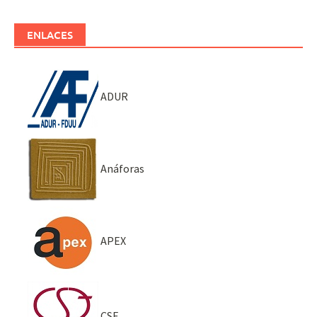
ENLACES
ADUR
Anáforas
APEX
CSE