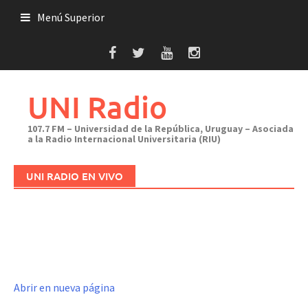
Saltar
Menú Superior
al
contenido
UNI Radio
107.7 FM – Universidad de la República, Uruguay – Asociada
a la Radio Internacional Universitaria (RIU)
UNI RADIO EN VIVO
Abrir en nueva página