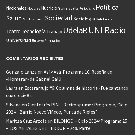
Política
Nacionales
Nutrición
otra vuelta
Noticias
Periodismo
Sociedad
Salud
Sociología
Sindicalismo
Solidaridad
UNI Radio
UdelaR
Teatro
Tecnología
Trabajo
Universidad
Universo Alternativo
COMENTARIOS RECIENTES
Gonzalo Lanza
en
Así y Asá. Programa 10. Reseña de
«Homerar» de Gabriel Galli
Laura
en
Escaramujo #6: Columna de historia «Fue cantando
que crecí» #2
Silvana
en
Cientotrés PIM – Decimoprimer Programa, Ciclo
2024: “Barrio Nuevo Viñedo, Punta de Rieles”
Maritza Cruz Arzola
en
BILONGO – Ciclo 2024/Programa 25
– LOS METALES DEL TERROR – 2da. Parte