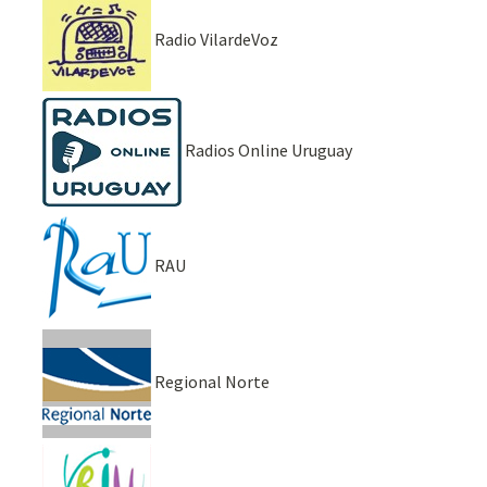
Radio VilardeVoz
Radios Online Uruguay
RAU
Regional Norte