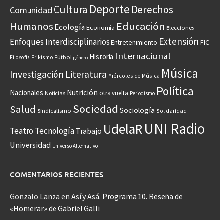
Deporte
Cultura
Derechos
Comunidad
Educación
Humanos
Ecología
Economía
Elecciones
Extensión
Enfoques Interdisciplinarios
Entretenimiento
FIC
Internacional
Historia
Frikismo
Fútbol
Filosofía
género
Música
Investigación
Literatura
Miércoles de Música
Política
Nacionales
Nutrición
otra vuelta
Noticias
Periodismo
Sociedad
Salud
Sociología
Sindicalismo
Solidaridad
UNI Radio
UdelaR
Teatro
Tecnología
Trabajo
Universidad
Universo Alternativo
COMENTARIOS RECIENTES
Gonzalo Lanza
en
Así y Asá. Programa 10. Reseña de
«Homerar» de Gabriel Galli