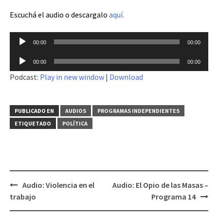
Escuchá el audio o descargalo
aquí.
Reproductor
00:00
00:00
de
Reproductor
audio
00:00
00:00
de
Podcast:
Play in new window
|
Download
audio
PUBLICADO EN
AUDIOS
PROGRAMAS INDEPENDIENTES
ETIQUETADO
POLÍTICA
Audio: Violencia en el
Audio: El Opio de las Masas –
Navegación
trabajo
Programa 14
de
entradas