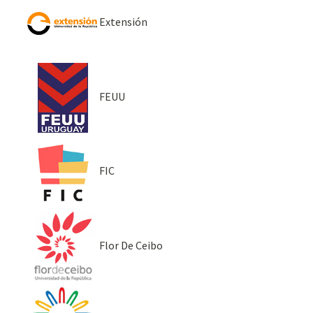
Extensión
FEUU
FIC
Flor De Ceibo