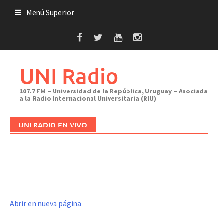
Saltar
Menú Superior
al
contenido
UNI Radio
107.7 FM – Universidad de la República, Uruguay – Asociada
a la Radio Internacional Universitaria (RIU)
UNI RADIO EN VIVO
Abrir en nueva página