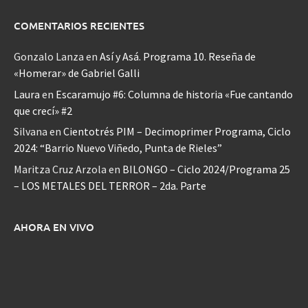
COMENTARIOS RECIENTES
Gonzalo Lanza
en
Así y Asá. Programa 10. Reseña de
«Homerar» de Gabriel Galli
Laura
en
Escaramujo #6: Columna de historia «Fue cantando
que crecí» #2
Silvana
en
Cientotrés PIM – Decimoprimer Programa, Ciclo
2024: “Barrio Nuevo Viñedo, Punta de Rieles”
Maritza Cruz Arzola
en
BILONGO – Ciclo 2024/Programa 25
– LOS METALES DEL TERROR – 2da. Parte
AHORA EN VIVO