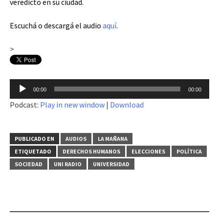
veredicto en su ciudad.
Escuchá o descargá el audio
aquí
.
>
Reproductor
00:00
00:00
de
Podcast:
Play in new window
|
Download
audio
PUBLICADO EN
AUDIOS
LA MAÑANA
ETIQUETADO
DERECHOS HUMANOS
ELECCIONES
POLÍTICA
SOCIEDAD
UNI RADIO
UNIVERSIDAD