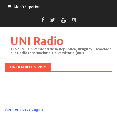
Saltar
Menú Superior
al
contenido
UNI Radio
107.7 FM – Universidad de la República, Uruguay – Asociada
a la Radio Internacional Universitaria (RIU)
UNI RADIO EN VIVO
Abrir en nueva página