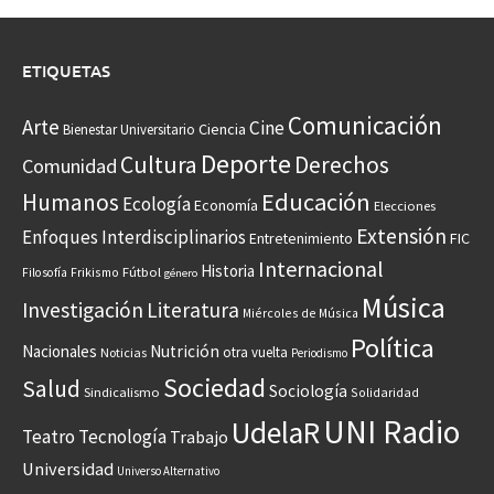
ETIQUETAS
Comunicación
Arte
Cine
Ciencia
Bienestar Universitario
Deporte
Cultura
Derechos
Comunidad
Educación
Humanos
Ecología
Economía
Elecciones
Extensión
Enfoques Interdisciplinarios
Entretenimiento
FIC
Internacional
Historia
Frikismo
Fútbol
Filosofía
género
Música
Investigación
Literatura
Miércoles de Música
Política
Nacionales
Nutrición
otra vuelta
Noticias
Periodismo
Sociedad
Salud
Sociología
Sindicalismo
Solidaridad
UNI Radio
UdelaR
Teatro
Tecnología
Trabajo
Universidad
Universo Alternativo