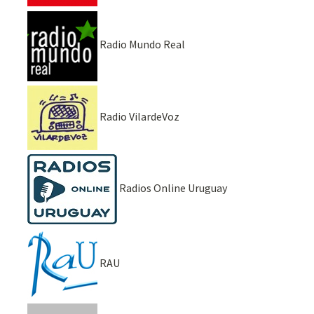
Radio Mundo Real
Radio VilardeVoz
Radios Online Uruguay
RAU