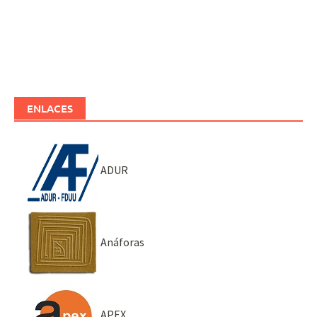
ENLACES
ADUR
Anáforas
APEX