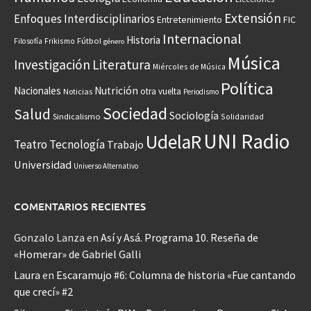
Extensión
Enfoques Interdisciplinarios
Entretenimiento
FIC
Internacional
Historia
Frikismo
Fútbol
Filosofía
género
Música
Investigación
Literatura
Miércoles de Música
Política
Nacionales
Nutrición
otra vuelta
Noticias
Periodismo
Sociedad
Salud
Sociología
Sindicalismo
Solidaridad
UNI Radio
UdelaR
Teatro
Tecnología
Trabajo
Universidad
Universo Alternativo
COMENTARIOS RECIENTES
Gonzalo Lanza
en
Así y Asá. Programa 10. Reseña de
«Homerar» de Gabriel Galli
Laura
en
Escaramujo #6: Columna de historia «Fue cantando
que crecí» #2