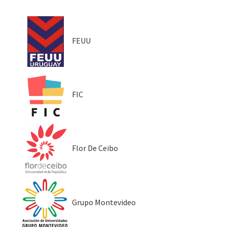
FEUU
FIC
Flor De Ceibo
Grupo Montevideo