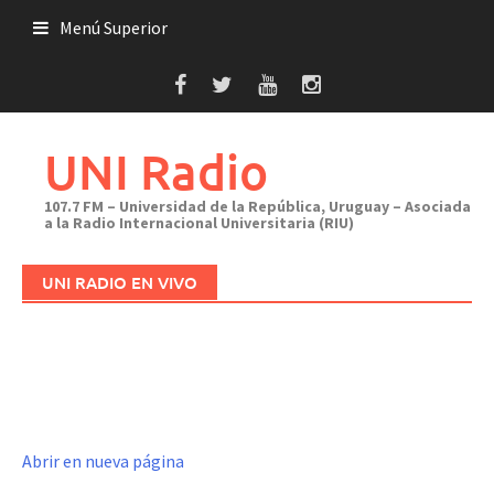
Saltar
Menú Superior
al
contenido
UNI Radio
107.7 FM – Universidad de la República, Uruguay – Asociada
a la Radio Internacional Universitaria (RIU)
UNI RADIO EN VIVO
Abrir en nueva página