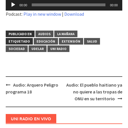
Reproductor
00:00
00:00
de
Podcast:
Play in new window
|
Download
audio
PUBLICADO EN
AUDIOS
LA MAÑANA
ETIQUETADO
EDUCACIÓN
EXTENSIÓN
SALUD
SOCIEDAD
UDELAR
UNI RADIO
Audio: Arquero Peligro
Audio: El pueblo haitiano ya
Navegación
programa 18
no quiere a las tropas de
de
ONU en su territorio
entradas
UNI RADIO EN VIVO