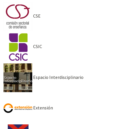
CSE
CSIC
Espacio Interdisciplinario
Extensión