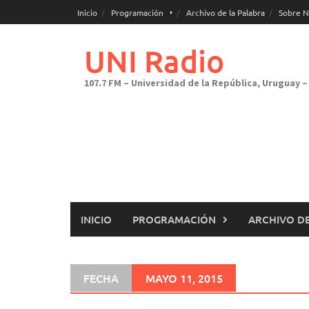
Saltar
Inicio
Programación
Archivo de la Palabra
Sobre N
al
contenido
UNI Radio
107.7 FM – Universidad de la República, Uruguay – 
INICIO
PROGRAMACIÓN
ARCHIVO DE
FECHA
MAYO 11, 2015