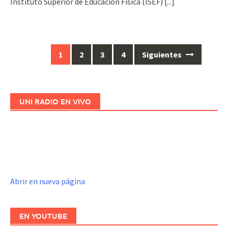
Instituto Superior de Educación Física (ISEF)
[...]
1
2
3
4
Siguientes
Ir
a
las
entradas
UNI RADIO EN VIVO
Abrir en nueva página
EN YOUTUBE