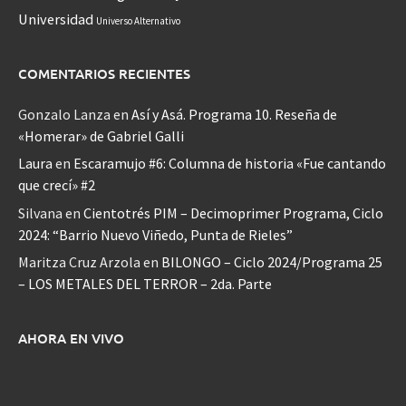
Universidad
Universo Alternativo
COMENTARIOS RECIENTES
Gonzalo Lanza
en
Así y Asá. Programa 10. Reseña de
«Homerar» de Gabriel Galli
Laura
en
Escaramujo #6: Columna de historia «Fue cantando
que crecí» #2
Silvana
en
Cientotrés PIM – Decimoprimer Programa, Ciclo
2024: “Barrio Nuevo Viñedo, Punta de Rieles”
Maritza Cruz Arzola
en
BILONGO – Ciclo 2024/Programa 25
– LOS METALES DEL TERROR – 2da. Parte
AHORA EN VIVO