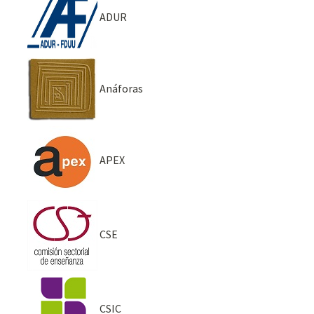
ADUR
Anáforas
APEX
CSE
CSIC