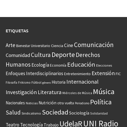
ETIQUETAS
Comunicación
Arte
Cine
Ciencia
Bienestar Universitario
Deporte
Cultura
Derechos
Comunidad
Educación
Humanos
Ecología
Economía
Elecciones
Extensión
Enfoques Interdisciplinarios
Entretenimiento
FIC
Internacional
Historia
Frikismo
Fútbol
Filosofía
género
Música
Investigación
Literatura
Miércoles de Música
Política
Nacionales
Nutrición
otra vuelta
Noticias
Periodismo
Sociedad
Salud
Sociología
Sindicalismo
Solidaridad
UNI Radio
UdelaR
Teatro
Tecnología
Trabajo