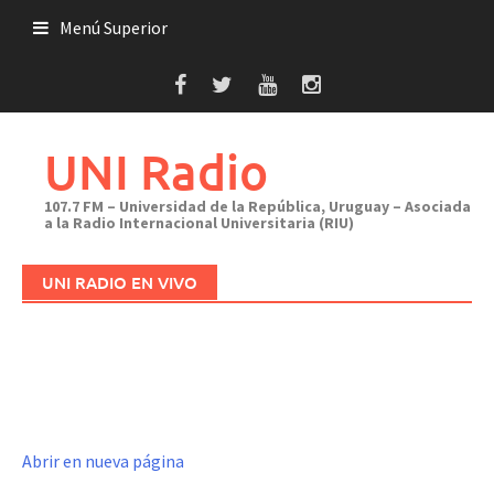
Saltar
Menú Superior
al
contenido
UNI Radio
107.7 FM – Universidad de la República, Uruguay – Asociada
a la Radio Internacional Universitaria (RIU)
UNI RADIO EN VIVO
Abrir en nueva página