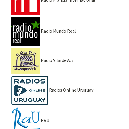
Radio Francia Internacional
Radio Mundo Real
Radio VilardeVoz
Radios Online Uruguay
RAU