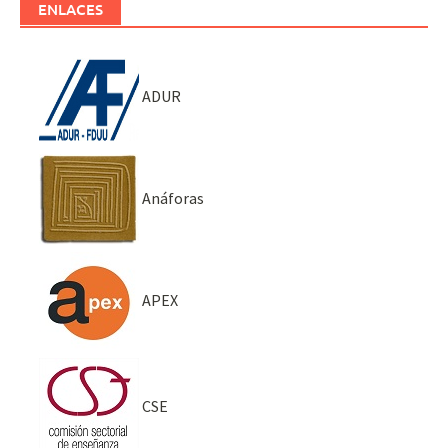
ENLACES
ADUR
Anáforas
APEX
CSE