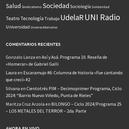
Sociedad
Salud
Sociología
Sindicalismo
Solidaridad
UNI Radio
UdelaR
Teatro
Tecnología
Trabajo
Universidad
Universo Alternativo
COMENTARIOS RECIENTES
Gonzalo Lanza
en
Así y Asá. Programa 10. Reseña de
«Homerar» de Gabriel Galli
Laura
en
Escaramujo #6: Columna de historia «Fue cantando
que crecí» #2
Silvana
en
Cientotrés PIM – Decimoprimer Programa, Ciclo
2024: “Barrio Nuevo Viñedo, Punta de Rieles”
Maritza Cruz Arzola
en
BILONGO – Ciclo 2024/Programa 25
– LOS METALES DEL TERROR – 2da. Parte
AHORA EN VIVO