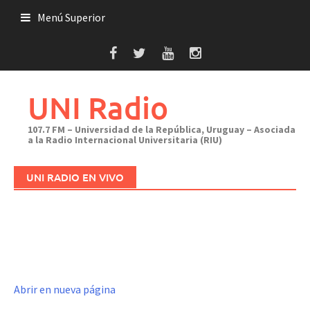
Saltar
Menú Superior
al
contenido
UNI Radio
107.7 FM – Universidad de la República, Uruguay – Asociada
a la Radio Internacional Universitaria (RIU)
UNI RADIO EN VIVO
Abrir en nueva página