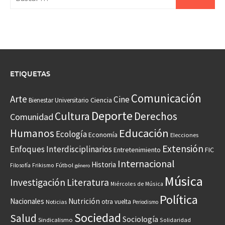
ETIQUETAS
Comunicación
Arte
Cine
Ciencia
Bienestar Universitario
Deporte
Cultura
Derechos
Comunidad
Educación
Humanos
Ecología
Economía
Elecciones
Extensión
Enfoques Interdisciplinarios
Entretenimiento
FIC
Internacional
Historia
Frikismo
Fútbol
Filosofía
género
Música
Investigación
Literatura
Miércoles de Música
Política
Nacionales
Nutrición
otra vuelta
Noticias
Periodismo
Sociedad
Salud
Sociología
Sindicalismo
Solidaridad