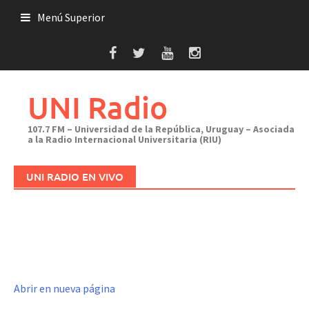
Saltar
Menú Superior
al
contenido
UNI Radio
107.7 FM – Universidad de la República, Uruguay – Asociada
a la Radio Internacional Universitaria (RIU)
UNI RADIO EN VIVO
Abrir en nueva página