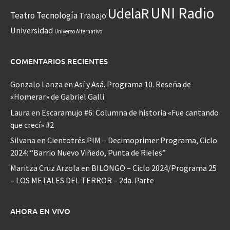
UNI Radio
UdelaR
Teatro
Tecnología
Trabajo
Universidad
Universo Alternativo
COMENTARIOS RECIENTES
Gonzalo Lanza
en
Así y Asá. Programa 10. Reseña de
«Homerar» de Gabriel Galli
Laura
en
Escaramujo #6: Columna de historia «Fue cantando
que crecí» #2
Silvana
en
Cientotrés PIM – Decimoprimer Programa, Ciclo
2024: “Barrio Nuevo Viñedo, Punta de Rieles”
Maritza Cruz Arzola
en
BILONGO – Ciclo 2024/Programa 25
– LOS METALES DEL TERROR – 2da. Parte
AHORA EN VIVO