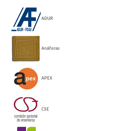
ADUR
Anáforas
APEX
CSE