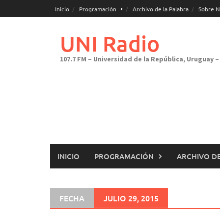
Saltar
Inicio
Programación
Archivo de la Palabra
Sobre N
al
contenido
UNI Radio
107.7 FM – Universidad de la República, Uruguay – 
INICIO
PROGRAMACIÓN
ARCHIVO DE
FECHA
JULIO 29, 2015