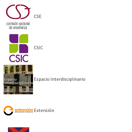
CSE
CSIC
Espacio Interdisciplinario
Extensión