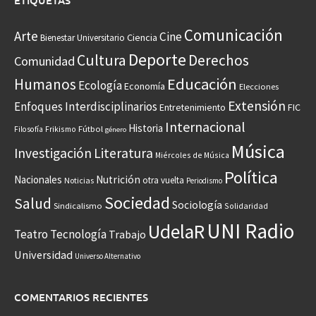
ETIQUETAS
Comunicación
Arte
Cine
Ciencia
Bienestar Universitario
Deporte
Cultura
Derechos
Comunidad
Educación
Humanos
Ecología
Economía
Elecciones
Extensión
Enfoques Interdisciplinarios
Entretenimiento
FIC
Internacional
Historia
Frikismo
Fútbol
Filosofía
género
Música
Investigación
Literatura
Miércoles de Música
Política
Nacionales
Nutrición
otra vuelta
Noticias
Periodismo
Sociedad
Salud
Sociología
Sindicalismo
Solidaridad
UNI Radio
UdelaR
Teatro
Tecnología
Trabajo
Universidad
Universo Alternativo
COMENTARIOS RECIENTES