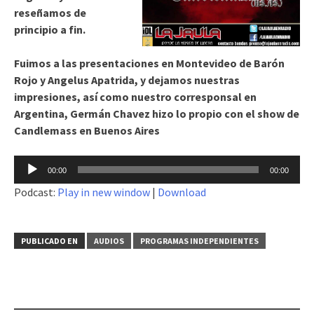
reseñamos de
principio a fin.
Fuimos a las presentaciones en Montevideo de Barón
Rojo y Angelus Apatrida, y dejamos nuestras
impresiones, así como nuestro corresponsal en
Argentina, Germán Chavez hizo lo propio con el show de
Candlemass en Buenos Aires
Reproductor
00:00
00:00
de
Podcast:
Play in new window
|
Download
audio
PUBLICADO EN
AUDIOS
PROGRAMAS INDEPENDIENTES