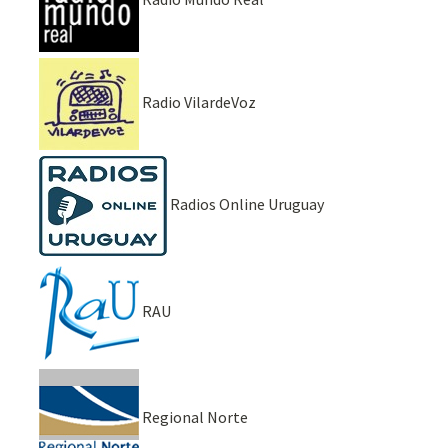
Radio VilardeVoz
Radios Online Uruguay
RAU
Regional Norte