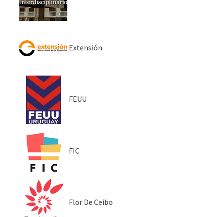
Extensión
FEUU
FIC
Flor De Ceibo