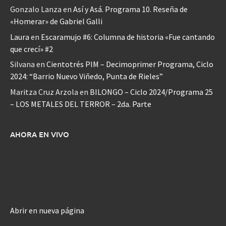
Gonzalo Lanza
en
Así y Asá. Programa 10. Reseña de
«Homerar» de Gabriel Galli
Laura
en
Escaramujo #6: Columna de historia «Fue cantando
que crecí» #2
Silvana
en
Cientotrés PIM – Decimoprimer Programa, Ciclo
2024: “Barrio Nuevo Viñedo, Punta de Rieles”
Maritza Cruz Arzola
en
BILONGO – Ciclo 2024/Programa 25
– LOS METALES DEL TERROR – 2da. Parte
AHORA EN VIVO
Abrir en nueva página