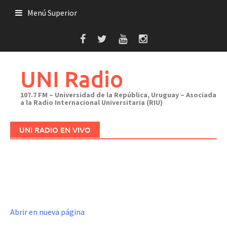
Saltar
Menú Superior
al
contenido
UNI Radio
107.7 FM – Universidad de la República, Uruguay – Asociada
a la Radio Internacional Universitaria (RIU)
UNI RADIO EN VIVO
Abrir en nueva página