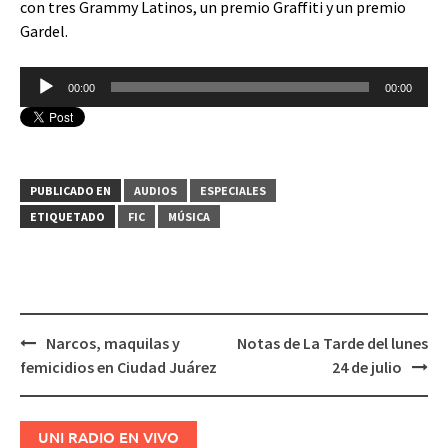
con tres Grammy Latinos, un premio Graffiti y un premio
Gardel.
Reproductor
00:00
00:00
de
audio
PUBLICADO EN
AUDIOS
ESPECIALES
ETIQUETADO
FIC
MÚSICA
Narcos, maquilas y
Notas de La Tarde del lunes
Navegación
femicidios en Ciudad Juárez
24 de julio
de
entradas
UNI RADIO EN VIVO