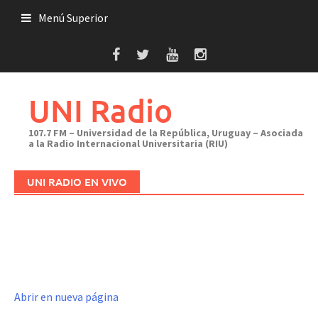
Saltar
Menú Superior
al
contenido
UNI Radio
107.7 FM – Universidad de la República, Uruguay – Asociada
a la Radio Internacional Universitaria (RIU)
UNI RADIO EN VIVO
Abrir en nueva página