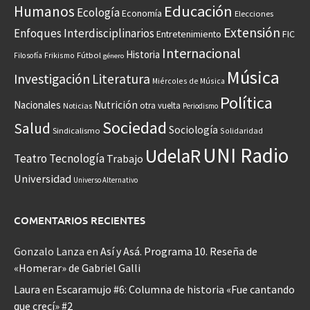
Educación
Humanos
Ecología
Economía
Elecciones
Extensión
Enfoques Interdisciplinarios
Entretenimiento
FIC
Internacional
Historia
Frikismo
Fútbol
Filosofía
género
Música
Investigación
Literatura
Miércoles de Música
Política
Nacionales
Nutrición
otra vuelta
Noticias
Periodismo
Sociedad
Salud
Sociología
Sindicalismo
Solidaridad
UNI Radio
UdelaR
Teatro
Tecnología
Trabajo
Universidad
Universo Alternativo
COMENTARIOS RECIENTES
Gonzalo Lanza
en
Así y Asá. Programa 10. Reseña de
«Homerar» de Gabriel Galli
Laura
en
Escaramujo #6: Columna de historia «Fue cantando
que crecí» #2