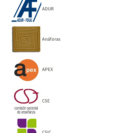
ADUR
Anáforas
APEX
CSE
CSIC