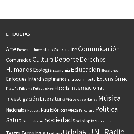
ETIQUETAS
Comunicación
Arte
Cine
Ciencia
Bienestar Universitario
Deporte
Cultura
Derechos
Comunidad
Educación
Humanos
Ecología
Economía
Elecciones
Extensión
Enfoques Interdisciplinarios
Entretenimiento
FIC
Internacional
Historia
Frikismo
Fútbol
Filosofía
género
Música
Investigación
Literatura
Miércoles de Música
Política
Nacionales
Nutrición
otra vuelta
Noticias
Periodismo
Sociedad
Salud
Sociología
Sindicalismo
Solidaridad
UNI Radio
UdelaR
Teatro
Tecnología
Trabajo