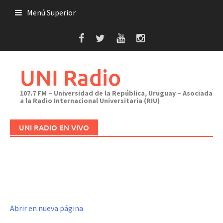
Saltar
Menú Superior
al
contenido
UNI Radio
107.7 FM – Universidad de la República, Uruguay – Asociada
a la Radio Internacional Universitaria (RIU)
UNI RADIO EN VIVO
Abrir en nueva página