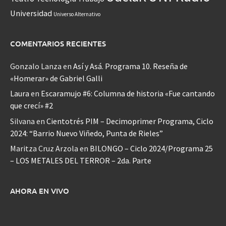
Universidad
Universo Alternativo
COMENTARIOS RECIENTES
Gonzalo Lanza
en
Así y Asá. Programa 10. Reseña de
«Homerar» de Gabriel Galli
Laura
en
Escaramujo #6: Columna de historia «Fue cantando
que crecí» #2
Silvana
en
Cientotrés PIM – Decimoprimer Programa, Ciclo
2024: “Barrio Nuevo Viñedo, Punta de Rieles”
Maritza Cruz Arzola
en
BILONGO – Ciclo 2024/Programa 25
– LOS METALES DEL TERROR – 2da. Parte
AHORA EN VIVO