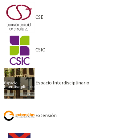
CSE
CSIC
Espacio Interdisciplinario
Extensión