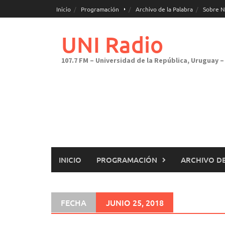
Saltar
Inicio
Programación
Archivo de la Palabra
Sobre N
al
contenido
UNI Radio
107.7 FM – Universidad de la República, Uruguay – 
INICIO
PROGRAMACIÓN
ARCHIVO DE
FECHA
JUNIO 25, 2018