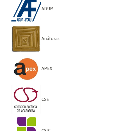
ADUR
Anáforas
APEX
CSE
CSIC