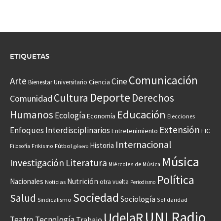
ETIQUETAS
Comunicación
Arte
Cine
Ciencia
Bienestar Universitario
Deporte
Cultura
Derechos
Comunidad
Educación
Humanos
Ecología
Economía
Elecciones
Extensión
Enfoques Interdisciplinarios
Entretenimiento
FIC
Internacional
Historia
Frikismo
Fútbol
Filosofía
género
Música
Investigación
Literatura
Miércoles de Música
Política
Nacionales
Nutrición
otra vuelta
Noticias
Periodismo
Sociedad
Salud
Sociología
Sindicalismo
Solidaridad
UNI Radio
UdelaR
Teatro
Tecnología
Trabajo