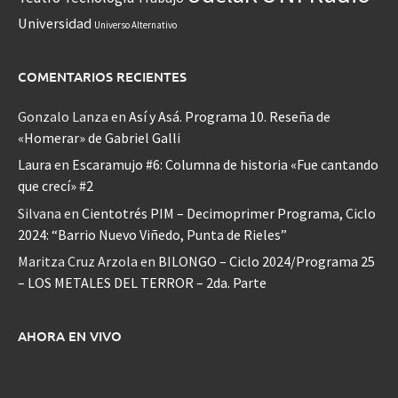
Universidad
Universo Alternativo
COMENTARIOS RECIENTES
Gonzalo Lanza
en
Así y Asá. Programa 10. Reseña de
«Homerar» de Gabriel Galli
Laura
en
Escaramujo #6: Columna de historia «Fue cantando
que crecí» #2
Silvana
en
Cientotrés PIM – Decimoprimer Programa, Ciclo
2024: “Barrio Nuevo Viñedo, Punta de Rieles”
Maritza Cruz Arzola
en
BILONGO – Ciclo 2024/Programa 25
– LOS METALES DEL TERROR – 2da. Parte
AHORA EN VIVO