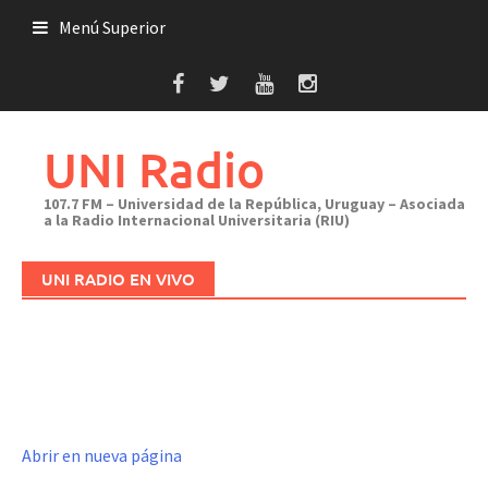
Saltar
Menú Superior
al
contenido
UNI Radio
107.7 FM – Universidad de la República, Uruguay – Asociada
a la Radio Internacional Universitaria (RIU)
UNI RADIO EN VIVO
Abrir en nueva página