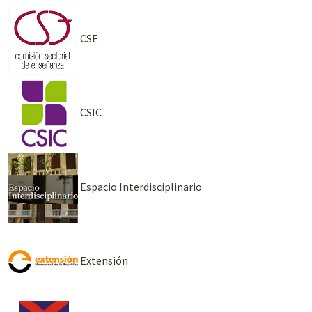
CSE
CSIC
Espacio Interdisciplinario
Extensión