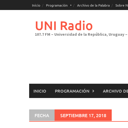
Saltar
Inicio
Programación
Archivo de la Palabra
Sobre N
al
contenido
UNI Radio
107.7 FM – Universidad de la República, Uruguay – 
INICIO
PROGRAMACIÓN
ARCHIVO DE
FECHA
SEPTIEMBRE 17, 2018