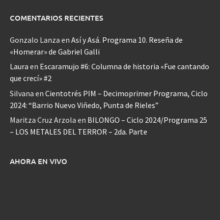
COMENTARIOS RECIENTES
Gonzalo Lanza
en
Así y Asá. Programa 10. Reseña de
«Homerar» de Gabriel Galli
Laura
en
Escaramujo #6: Columna de historia «Fue cantando
que crecí» #2
Silvana
en
Cientotrés PIM – Decimoprimer Programa, Ciclo
2024: “Barrio Nuevo Viñedo, Punta de Rieles”
Maritza Cruz Arzola
en
BILONGO – Ciclo 2024/Programa 25
– LOS METALES DEL TERROR – 2da. Parte
AHORA EN VIVO