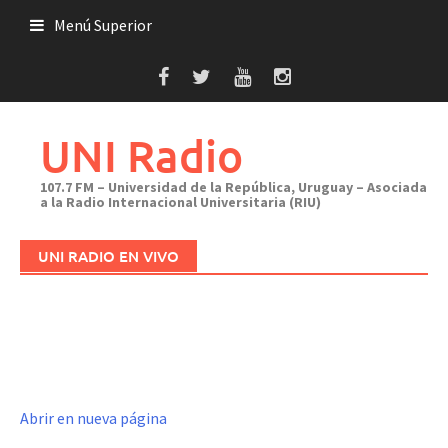
Saltar
Menú Superior
al
contenido
UNI Radio
107.7 FM – Universidad de la República, Uruguay – Asociada
a la Radio Internacional Universitaria (RIU)
UNI RADIO EN VIVO
Abrir en nueva página