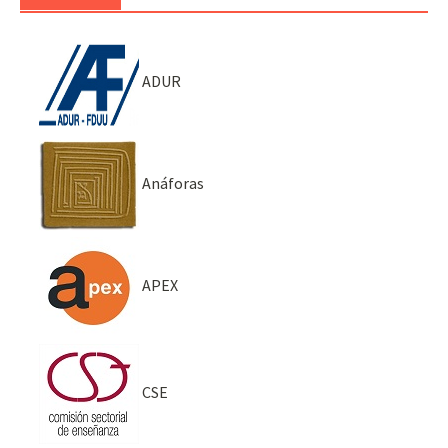
ADUR
Anáforas
APEX
CSE