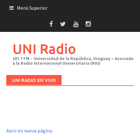
Saltar
Menú Superior
al
contenido
UNI Radio
107.7 FM – Universidad de la República, Uruguay – Asociada
a la Radio Internacional Universitaria (RIU)
UNI RADIO EN VIVO
Abrir en nueva página