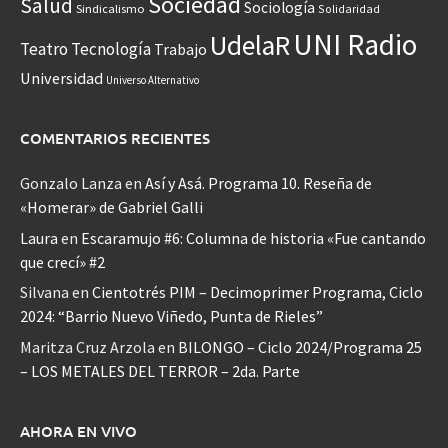
Sociedad
Salud
Sociología
Sindicalismo
Solidaridad
UNI Radio
UdelaR
Teatro
Tecnología
Trabajo
Universidad
Universo Alternativo
COMENTARIOS RECIENTES
Gonzalo Lanza
en
Así y Asá. Programa 10. Reseña de
«Homerar» de Gabriel Galli
Laura
en
Escaramujo #6: Columna de historia «Fue cantando
que crecí» #2
Silvana
en
Cientotrés PIM – Decimoprimer Programa, Ciclo
2024: “Barrio Nuevo Viñedo, Punta de Rieles”
Maritza Cruz Arzola
en
BILONGO – Ciclo 2024/Programa 25
– LOS METALES DEL TERROR – 2da. Parte
AHORA EN VIVO