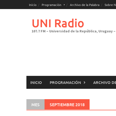
Saltar
Inicio
Programación
Archivo de la Palabra
Sobre N
al
contenido
UNI Radio
107.7 FM – Universidad de la República, Uruguay – 
INICIO
PROGRAMACIÓN
ARCHIVO DE
MES
SEPTIEMBRE 2018