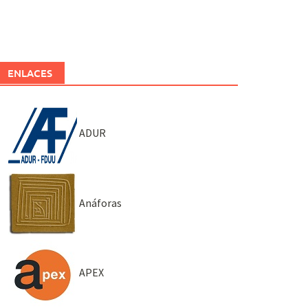
ENLACES
ADUR
Anáforas
APEX