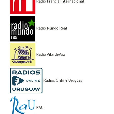
Radio Francia Internacional
Radio Mundo Real
Radio VilardeVoz
Radios Online Uruguay
RAU