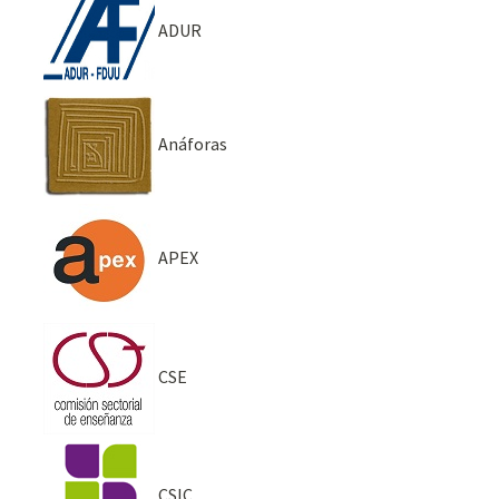
ADUR
Anáforas
APEX
CSE
CSIC