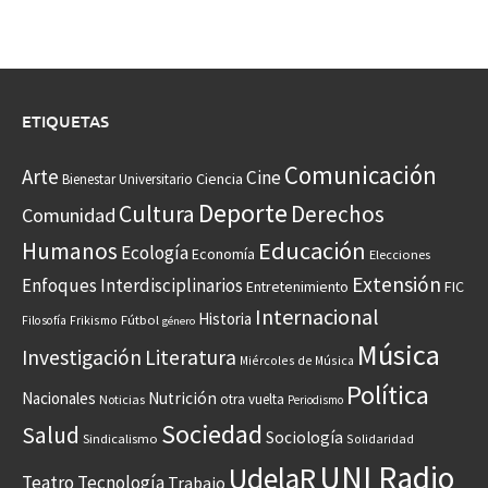
ETIQUETAS
Comunicación
Arte
Cine
Ciencia
Bienestar Universitario
Deporte
Cultura
Derechos
Comunidad
Educación
Humanos
Ecología
Economía
Elecciones
Extensión
Enfoques Interdisciplinarios
Entretenimiento
FIC
Internacional
Historia
Frikismo
Fútbol
Filosofía
género
Música
Investigación
Literatura
Miércoles de Música
Política
Nacionales
Nutrición
otra vuelta
Noticias
Periodismo
Sociedad
Salud
Sociología
Sindicalismo
Solidaridad
UNI Radio
UdelaR
Teatro
Tecnología
Trabajo