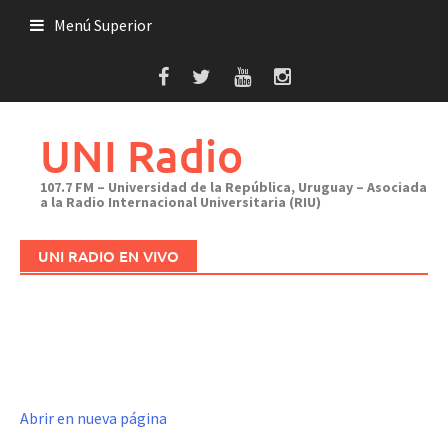
Saltar
Menú Superior
al
contenido
UNI Radio
107.7 FM – Universidad de la República, Uruguay – Asociada
a la Radio Internacional Universitaria (RIU)
UNI RADIO EN VIVO
Abrir en nueva página