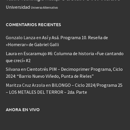
Universidad
Universo Alternativo
COMENTARIOS RECIENTES
Gonzalo Lanza
en
Así y Asá. Programa 10. Reseña de
«Homerar» de Gabriel Galli
Laura
en
Escaramujo #6: Columna de historia «Fue cantando
que crecí» #2
Silvana
en
Cientotrés PIM – Decimoprimer Programa, Ciclo
2024: “Barrio Nuevo Viñedo, Punta de Rieles”
Maritza Cruz Arzola
en
BILONGO – Ciclo 2024/Programa 25
– LOS METALES DEL TERROR – 2da. Parte
AHORA EN VIVO