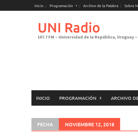
Saltar
Inicio
Programación
Archivo de la Palabra
Sobre N
al
contenido
UNI Radio
107.7 FM – Universidad de la República, Uruguay – 
INICIO
PROGRAMACIÓN
ARCHIVO DE
FECHA
NOVIEMBRE 12, 2018