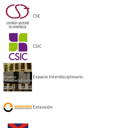
CSE
CSIC
Espacio Interdisciplinario
Extensión