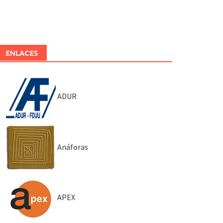
ENLACES
ADUR
Anáforas
APEX