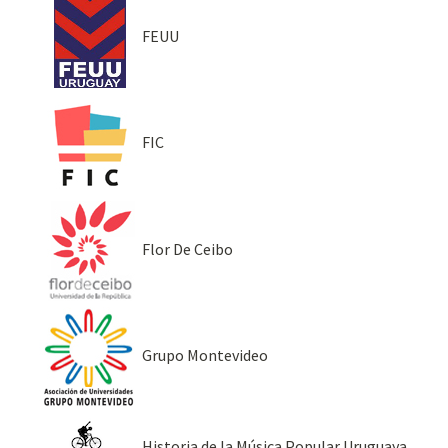
FEUU
FIC
Flor De Ceibo
Grupo Montevideo
Historia de la Música Popular Uruguaya