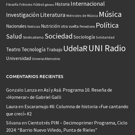
Internacional
Historia
Frikismo
Fútbol
Filosofía
género
Música
Investigación
Literatura
Miércoles de Música
Política
Nacionales
Nutrición
otra vuelta
Noticias
Periodismo
Sociedad
Salud
Sociología
Sindicalismo
Solidaridad
UNI Radio
UdelaR
Teatro
Tecnología
Trabajo
Universidad
Universo Alternativo
COMENTARIOS RECIENTES
Gonzalo Lanza
en
Así y Asá. Programa 10. Reseña de
«Homerar» de Gabriel Galli
Laura
en
Escaramujo #6: Columna de historia «Fue cantando
que crecí» #2
Silvana
en
Cientotrés PIM – Decimoprimer Programa, Ciclo
2024: “Barrio Nuevo Viñedo, Punta de Rieles”