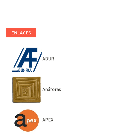
ENLACES
ADUR
Anáforas
APEX