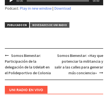
00:00
00:00
de
Podcast:
Play in new window
|
Download
audio
PUBLICADO EN
NOVEDADES DE UNI RADIO
Somos Bienestar:
Somos Bienestar: «Hay que
Navegación
Participación de la
potenciar la militancia y
de
delegación de la UdelaR en
salir a las calles para generar
entradas
el Polideportivo de Colonia
más conciencia»
UNI RADIO EN VIVO