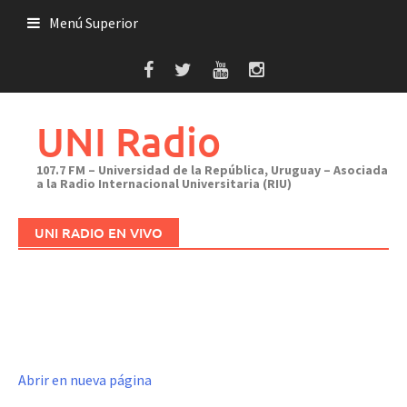
Saltar
Menú Superior
al
contenido
UNI Radio
107.7 FM – Universidad de la República, Uruguay – Asociada
a la Radio Internacional Universitaria (RIU)
UNI RADIO EN VIVO
Abrir en nueva página