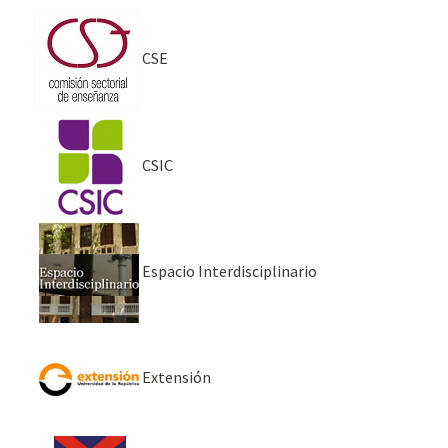
CSE
CSIC
Espacio Interdisciplinario
Extensión