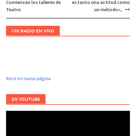
Navegación
Comienzan los talleres de
es tanto una actitud como
de
Teatro
un método»,
entradas
UNI RADIO EN VIVO
Abrir en nueva página
EN YOUTUBE