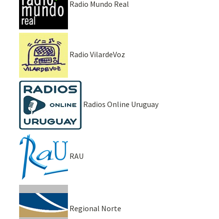
Radio Mundo Real
Radio VilardeVoz
Radios Online Uruguay
RAU
Regional Norte