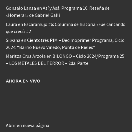
Gonzalo Lanza
en
Así y Asá. Programa 10. Reseña de
«Homerar» de Gabriel Galli
Laura
en
Escaramujo #6: Columna de historia «Fue cantando
que crecí» #2
Silvana
en
Cientotrés PIM – Decimoprimer Programa, Ciclo
2024: “Barrio Nuevo Viñedo, Punta de Rieles”
Maritza Cruz Arzola
en
BILONGO – Ciclo 2024/Programa 25
– LOS METALES DEL TERROR – 2da. Parte
AHORA EN VIVO
Abrir en nueva página