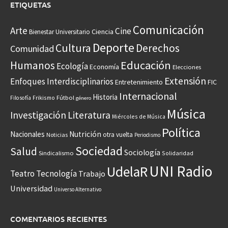
ETIQUETAS
Comunicación
Arte
Cine
Ciencia
Bienestar Universitario
Deporte
Cultura
Derechos
Comunidad
Educación
Humanos
Ecología
Economía
Elecciones
Extensión
Enfoques Interdisciplinarios
Entretenimiento
FIC
Internacional
Historia
Frikismo
Fútbol
Filosofía
género
Música
Investigación
Literatura
Miércoles de Música
Política
Nacionales
Nutrición
otra vuelta
Noticias
Periodismo
Sociedad
Salud
Sociología
Sindicalismo
Solidaridad
UNI Radio
UdelaR
Teatro
Tecnología
Trabajo
Universidad
Universo Alternativo
COMENTARIOS RECIENTES