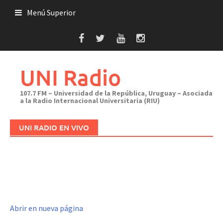
Saltar
Menú Superior
al
contenido
UNI Radio
107.7 FM – Universidad de la República, Uruguay – Asociada
a la Radio Internacional Universitaria (RIU)
UNI RADIO EN VIVO
Abrir en nueva página