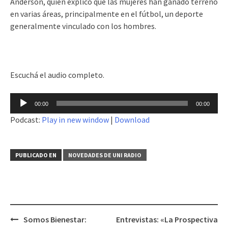
Anderson, quien explicó que las mujeres han ganado terreno
en varias áreas, principalmente en el fútbol, un deporte
generalmente vinculado con los hombres.
Escuchá el audio completo.
Reproductor
00:00
00:00
de
Podcast:
Play in new window
|
Download
audio
PUBLICADO EN
NOVEDADES DE UNI RADIO
Somos Bienestar:
Entrevistas: «La Prospectiva