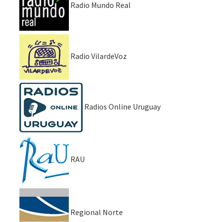
Radio Mundo Real
Radio VilardeVoz
Radios Online Uruguay
RAU
Regional Norte