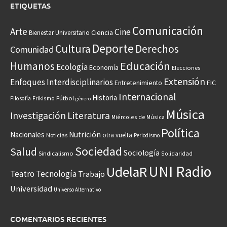
ETIQUETAS
Comunicación
Arte
Cine
Ciencia
Bienestar Universitario
Deporte
Cultura
Derechos
Comunidad
Educación
Humanos
Ecología
Economía
Elecciones
Extensión
Enfoques Interdisciplinarios
Entretenimiento
FIC
Internacional
Historia
Frikismo
Fútbol
Filosofía
género
Música
Investigación
Literatura
Miércoles de Música
Política
Nacionales
Nutrición
otra vuelta
Noticias
Periodismo
Sociedad
Salud
Sociología
Sindicalismo
Solidaridad
UNI Radio
UdelaR
Teatro
Tecnología
Trabajo
Universidad
Universo Alternativo
COMENTARIOS RECIENTES