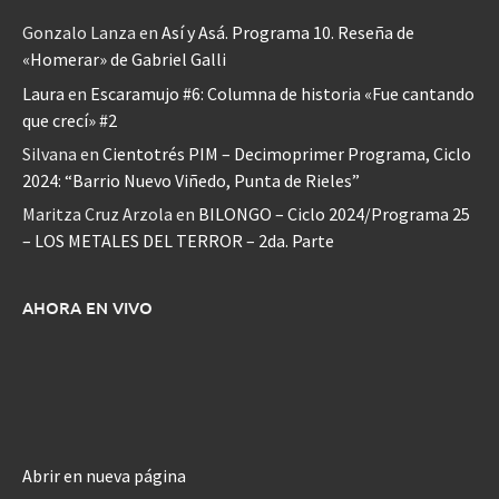
Gonzalo Lanza
en
Así y Asá. Programa 10. Reseña de
«Homerar» de Gabriel Galli
Laura
en
Escaramujo #6: Columna de historia «Fue cantando
que crecí» #2
Silvana
en
Cientotrés PIM – Decimoprimer Programa, Ciclo
2024: “Barrio Nuevo Viñedo, Punta de Rieles”
Maritza Cruz Arzola
en
BILONGO – Ciclo 2024/Programa 25
– LOS METALES DEL TERROR – 2da. Parte
AHORA EN VIVO
Abrir en nueva página