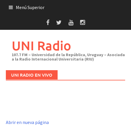
Saltar
Menú Superior
al
contenido
UNI Radio
107.7 FM – Universidad de la República, Uruguay – Asociada
a la Radio Internacional Universitaria (RIU)
UNI RADIO EN VIVO
Abrir en nueva página