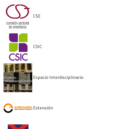
CSE
CSIC
Espacio Interdisciplinario
Extensión