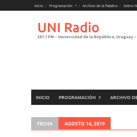
Saltar
Inicio
Programación
Archivo de la Palabra
Sobre N
al
contenido
UNI Radio
107.7 FM – Universidad de la República, Uruguay – 
INICIO
PROGRAMACIÓN
ARCHIVO DE
FECHA
AGOSTO 16, 2019