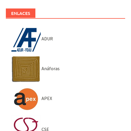
ENLACES
ADUR
Anáforas
APEX
CSE