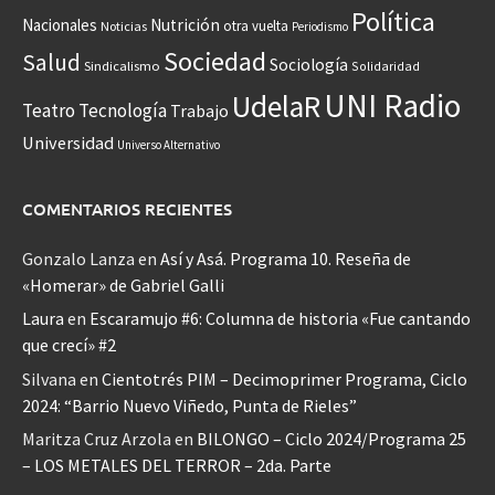
Política
Nacionales
Nutrición
otra vuelta
Noticias
Periodismo
Sociedad
Salud
Sociología
Sindicalismo
Solidaridad
UNI Radio
UdelaR
Teatro
Tecnología
Trabajo
Universidad
Universo Alternativo
COMENTARIOS RECIENTES
Gonzalo Lanza
en
Así y Asá. Programa 10. Reseña de
«Homerar» de Gabriel Galli
Laura
en
Escaramujo #6: Columna de historia «Fue cantando
que crecí» #2
Silvana
en
Cientotrés PIM – Decimoprimer Programa, Ciclo
2024: “Barrio Nuevo Viñedo, Punta de Rieles”
Maritza Cruz Arzola
en
BILONGO – Ciclo 2024/Programa 25
– LOS METALES DEL TERROR – 2da. Parte