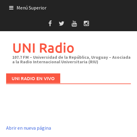
Saltar
Menú Superior
al
contenido
UNI Radio
107.7 FM – Universidad de la República, Uruguay – Asociada
a la Radio Internacional Universitaria (RIU)
UNI RADIO EN VIVO
Abrir en nueva página