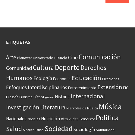
ETIQUETAS
Comunicación
Arte
Cine
Ciencia
Bienestar Universitario
Deporte
Cultura
Derechos
Comunidad
Educación
Humanos
Ecología
Economía
Elecciones
Extensión
Enfoques Interdisciplinarios
Entretenimiento
FIC
Internacional
Historia
Frikismo
Fútbol
Filosofía
género
Música
Investigación
Literatura
Miércoles de Música
Política
Nacionales
Nutrición
otra vuelta
Noticias
Periodismo
Sociedad
Salud
Sociología
Sindicalismo
Solidaridad