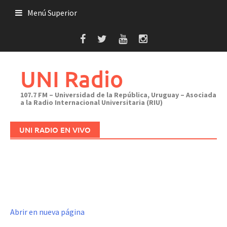
Saltar
Menú Superior
al
contenido
UNI Radio
107.7 FM – Universidad de la República, Uruguay – Asociada
a la Radio Internacional Universitaria (RIU)
UNI RADIO EN VIVO
Abrir en nueva página