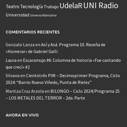
UNI Radio
UdelaR
Teatro
Tecnología
Trabajo
Universidad
Universo Alternativo
COMENTARIOS RECIENTES
Gonzalo Lanza
en
Así y Asá. Programa 10. Reseña de
«Homerar» de Gabriel Galli
Laura
en
Escaramujo #6: Columna de historia «Fue cantando
que crecí» #2
Silvana
en
Cientotrés PIM – Decimoprimer Programa, Ciclo
2024: “Barrio Nuevo Viñedo, Punta de Rieles”
Maritza Cruz Arzola
en
BILONGO – Ciclo 2024/Programa 25
– LOS METALES DEL TERROR – 2da. Parte
AHORA EN VIVO