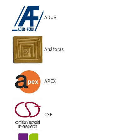
ADUR
Anáforas
APEX
CSE