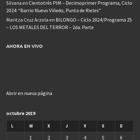
Silvana
en
Cientotrés PIM – Decimoprimer Programa, Ciclo
2024: “Barrio Nuevo Viñedo, Punta de Rieles”
Maritza Cruz Arzola
en
BILONGO – Ciclo 2024/Programa 25
– LOS METALES DEL TERROR – 2da. Parte
AHORA EN VIVO
Abrir en nueva página
octubre 2019
L
M
X
J
V
S
D
1
2
3
4
5
6