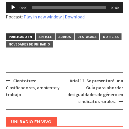
Reproductor
00:00
00:00
de
Podcast:
Play in new window
|
Download
audio
PUBLICADO EN
ARTICLE
AUDIOS
DESTACADA
NOTICIAS
NOVEDADES DE UNI RADIO
Cientotres:
Arial 12: Se presentará una
Navegación
Clasificadores, ambiente y
Guía para abordar
de
trabajo
desigualdades de género en
entradas
sindicatos rurales.
UNI RADIO EN VIVO