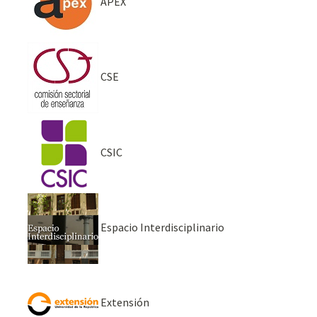
APEX
CSE
CSIC
Espacio Interdisciplinario
Extensión