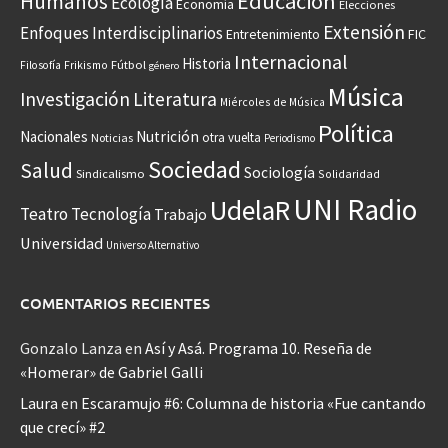
Educación
Humanos
Ecología
Economía
Elecciones
Extensión
Enfoques Interdisciplinarios
Entretenimiento
FIC
Internacional
Historia
Frikismo
Fútbol
Filosofía
género
Música
Investigación
Literatura
Miércoles de Música
Política
Nacionales
Nutrición
otra vuelta
Noticias
Periodismo
Sociedad
Salud
Sociología
Sindicalismo
Solidaridad
UNI Radio
UdelaR
Teatro
Tecnología
Trabajo
Universidad
Universo Alternativo
COMENTARIOS RECIENTES
Gonzalo Lanza
en
Así y Asá. Programa 10. Reseña de
«Homerar» de Gabriel Galli
Laura
en
Escaramujo #6: Columna de historia «Fue cantando
que crecí» #2