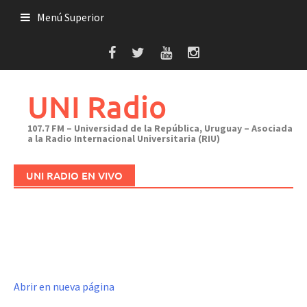
Saltar
Menú Superior
al
contenido
UNI Radio
107.7 FM – Universidad de la República, Uruguay – Asociada
a la Radio Internacional Universitaria (RIU)
UNI RADIO EN VIVO
Abrir en nueva página