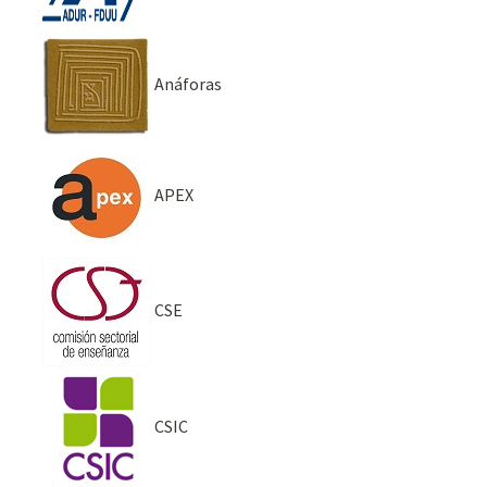
Anáforas
APEX
CSE
CSIC