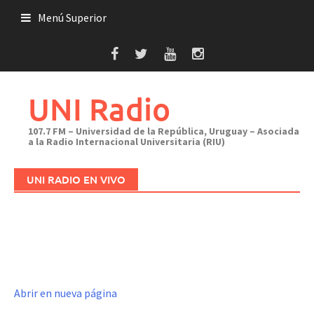
Saltar
Menú Superior
al
contenido
UNI Radio
107.7 FM – Universidad de la República, Uruguay – Asociada
a la Radio Internacional Universitaria (RIU)
UNI RADIO EN VIVO
Abrir en nueva página