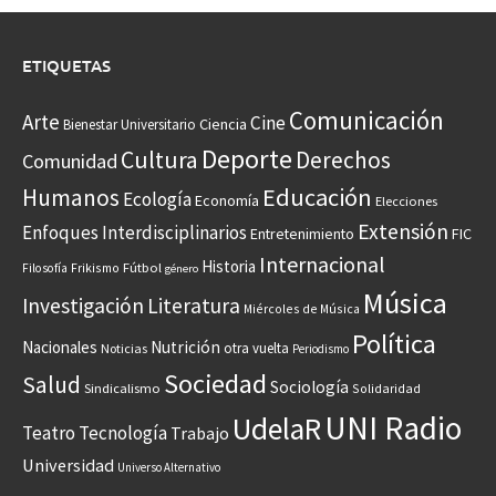
ETIQUETAS
Comunicación
Arte
Cine
Ciencia
Bienestar Universitario
Deporte
Cultura
Derechos
Comunidad
Educación
Humanos
Ecología
Economía
Elecciones
Extensión
Enfoques Interdisciplinarios
Entretenimiento
FIC
Internacional
Historia
Frikismo
Fútbol
Filosofía
género
Música
Investigación
Literatura
Miércoles de Música
Política
Nacionales
Nutrición
otra vuelta
Noticias
Periodismo
Sociedad
Salud
Sociología
Sindicalismo
Solidaridad
UNI Radio
UdelaR
Teatro
Tecnología
Trabajo
Universidad
Universo Alternativo