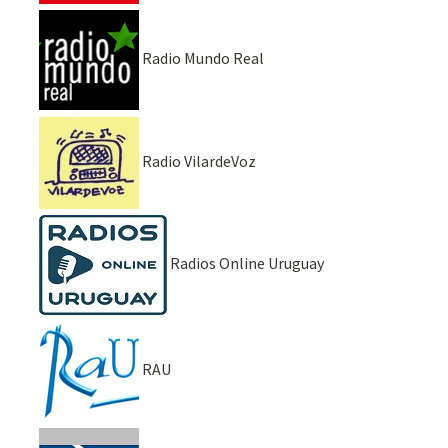
Radio Mundo Real
Radio VilardeVoz
Radios Online Uruguay
RAU