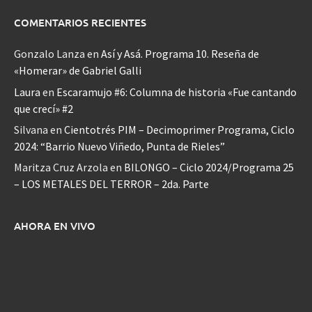
COMENTARIOS RECIENTES
Gonzalo Lanza
en
Así y Asá. Programa 10. Reseña de
«Homerar» de Gabriel Galli
Laura
en
Escaramujo #6: Columna de historia «Fue cantando
que crecí» #2
Silvana
en
Cientotrés PIM – Decimoprimer Programa, Ciclo
2024: “Barrio Nuevo Viñedo, Punta de Rieles”
Maritza Cruz Arzola
en
BILONGO – Ciclo 2024/Programa 25
– LOS METALES DEL TERROR – 2da. Parte
AHORA EN VIVO