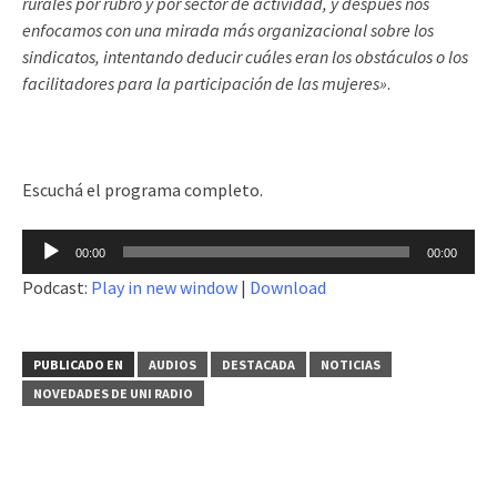
rurales por rubro y por sector de actividad, y después nos
enfocamos con una mirada más organizacional sobre los
sindicatos, intentando deducir cuáles eran los obstáculos o los
facilitadores para la participación de las mujeres»
.
Escuchá el programa completo.
Reproductor
00:00
00:00
de
Podcast:
Play in new window
|
Download
audio
PUBLICADO EN
AUDIOS
DESTACADA
NOTICIAS
NOVEDADES DE UNI RADIO