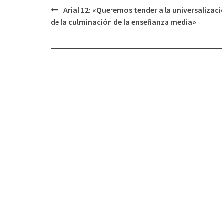
Arial 12: «Queremos tender a la universalizac
Navegación
de la culminación de la enseñanza media»
de
entradas