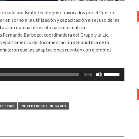
formado por Bibliotecólogos convocados por el Centro
 en torno a la utilización y capacitación en el uso de las
tará un manual de estilo para normativa
a Fernanda Barboza, coordinadora del Grupo y la Lic.
el Departamento de Documentación y Biblioteca de la
señalaron que las adaptaciones cuentan con ejemplos
Utiliza
00:00
las
teclas
de
flecha
OTICIAS
NOVEDADES DE UNI RADIO
arriba/abajo
para
aumentar
o
disminuir