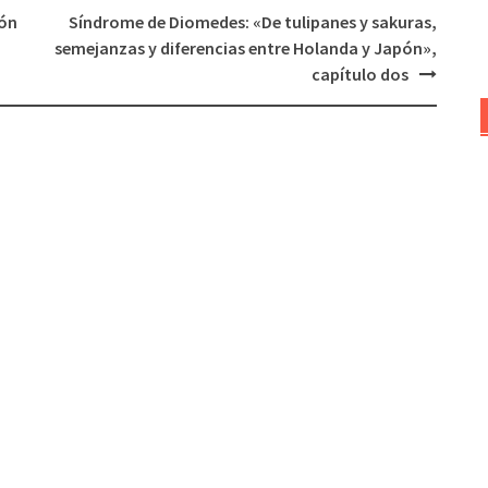
ión
Síndrome de Diomedes: «De tulipanes y sakuras,
el
semejanzas y diferencias entre Holanda y Japón»,
volumen.
capítulo dos