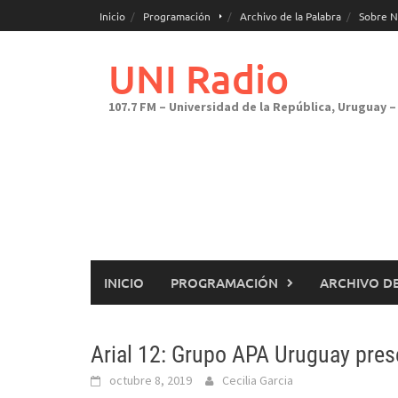
Saltar
Inicio
Programación
Archivo de la Palabra
Sobre N
al
contenido
UNI Radio
107.7 FM – Universidad de la República, Uruguay – 
INICIO
PROGRAMACIÓN
ARCHIVO DE
Arial 12: Grupo APA Uruguay pres
octubre 8, 2019
Cecilia Garcia