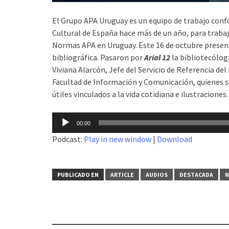
El Grupo APA Uruguay es un equipo de trabajo con
Cultural de España hace más de un año, para trabajar
Normas APA en Uruguay. Este 16 de octubre presen
bibliográfica.
Pasaron por
Arial 12
la bibliotecólog
Viviana Alarcón, Jefe del Servicio de Referencia d
Facultad de Información y Comunicación, quienes 
útiles vinculados a la vida cotidiana e ilustraciones.
Reproductor
00:00
de
Podcast:
Play in new window
|
Download
audio
PUBLICADO EN
ARTICLE
AUDIOS
DESTACADA
N