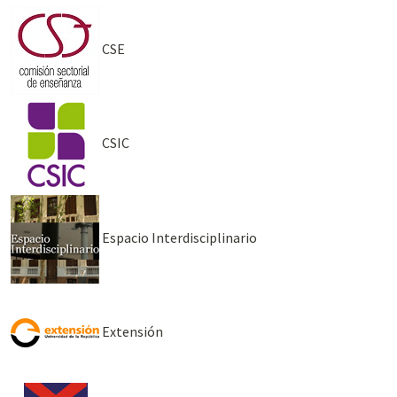
CSE
CSIC
Espacio Interdisciplinario
Extensión