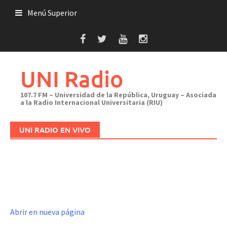
Saltar
Menú Superior
al
contenido
UNI Radio
107.7 FM – Universidad de la República, Uruguay – Asociada
a la Radio Internacional Universitaria (RIU)
UNI RADIO EN VIVO
Abrir en nueva página