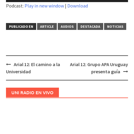
de
Podcast:
Play in new window
|
Download
audio
PUBLICADO EN
ARTICLE
AUDIOS
DESTACADA
NOTICIAS
Arial 12: El camino a la
Arial 12: Grupo APA Uruguay
Navegación
Universidad
presenta guía
de
entradas
UNI RADIO EN VIVO