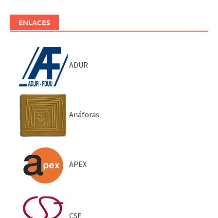
ENLACES
ADUR
Anáforas
APEX
CSE