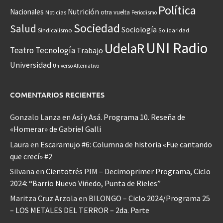
Política
Nacionales
Nutrición
otra vuelta
Noticias
Periodismo
Sociedad
Salud
Sociología
Sindicalismo
Solidaridad
UNI Radio
UdelaR
Teatro
Tecnología
Trabajo
Universidad
Universo Alternativo
COMENTARIOS RECIENTES
Gonzalo Lanza
en
Así y Asá. Programa 10. Reseña de
«Homerar» de Gabriel Galli
Laura
en
Escaramujo #6: Columna de historia «Fue cantando
que crecí» #2
Silvana
en
Cientotrés PIM – Decimoprimer Programa, Ciclo
2024: “Barrio Nuevo Viñedo, Punta de Rieles”
Maritza Cruz Arzola
en
BILONGO – Ciclo 2024/Programa 25
– LOS METALES DEL TERROR – 2da. Parte