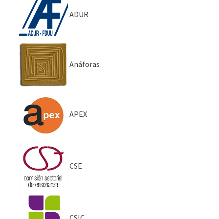
ADUR
Anáforas
APEX
CSE
CSIC