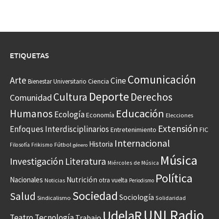
ETIQUETAS
Comunicación
Arte
Cine
Ciencia
Bienestar Universitario
Deporte
Cultura
Derechos
Comunidad
Educación
Humanos
Ecología
Economía
Elecciones
Extensión
Enfoques Interdisciplinarios
Entretenimiento
FIC
Internacional
Historia
Frikismo
Fútbol
Filosofía
género
Música
Investigación
Literatura
Miércoles de Música
Política
Nacionales
Nutrición
otra vuelta
Noticias
Periodismo
Sociedad
Salud
Sociología
Sindicalismo
Solidaridad
UNI Radio
UdelaR
Teatro
Tecnología
Trabajo