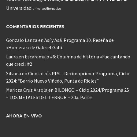
Universidad
Universo Alternativo
COMENTARIOS RECIENTES
Gonzalo Lanza
en
Así y Asá. Programa 10. Reseña de
«Homerar» de Gabriel Galli
Laura
en
Escaramujo #6: Columna de historia «Fue cantando
que crecí» #2
Silvana
en
Cientotrés PIM – Decimoprimer Programa, Ciclo
2024: “Barrio Nuevo Viñedo, Punta de Rieles”
Maritza Cruz Arzola
en
BILONGO – Ciclo 2024/Programa 25
– LOS METALES DEL TERROR – 2da. Parte
AHORA EN VIVO