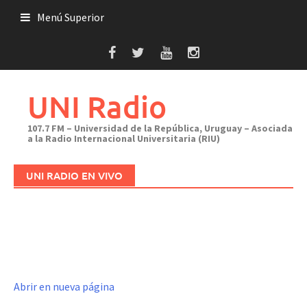
Saltar
Menú Superior
al
contenido
UNI Radio
107.7 FM – Universidad de la República, Uruguay – Asociada
a la Radio Internacional Universitaria (RIU)
UNI RADIO EN VIVO
Abrir en nueva página