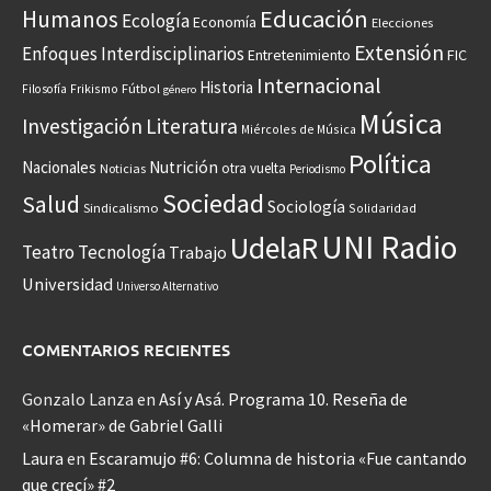
Educación
Humanos
Ecología
Economía
Elecciones
Extensión
Enfoques Interdisciplinarios
Entretenimiento
FIC
Internacional
Historia
Frikismo
Fútbol
Filosofía
género
Música
Investigación
Literatura
Miércoles de Música
Política
Nacionales
Nutrición
otra vuelta
Noticias
Periodismo
Sociedad
Salud
Sociología
Sindicalismo
Solidaridad
UNI Radio
UdelaR
Teatro
Tecnología
Trabajo
Universidad
Universo Alternativo
COMENTARIOS RECIENTES
Gonzalo Lanza
en
Así y Asá. Programa 10. Reseña de
«Homerar» de Gabriel Galli
Laura
en
Escaramujo #6: Columna de historia «Fue cantando
que crecí» #2