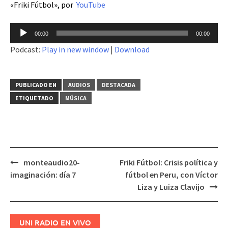
«Friki Fútbol», por
YouTube
Reproductor
00:00
00:00
de
Podcast:
Play in new window
|
Download
audio
PUBLICADO EN
AUDIOS
DESTACADA
ETIQUETADO
MÚSICA
monteaudio20-
Friki Fútbol: Crisis política y
Navegación
imaginación: día 7
fútbol en Peru, con Víctor
de
Liza y Luiza Clavijo
entradas
UNI RADIO EN VIVO