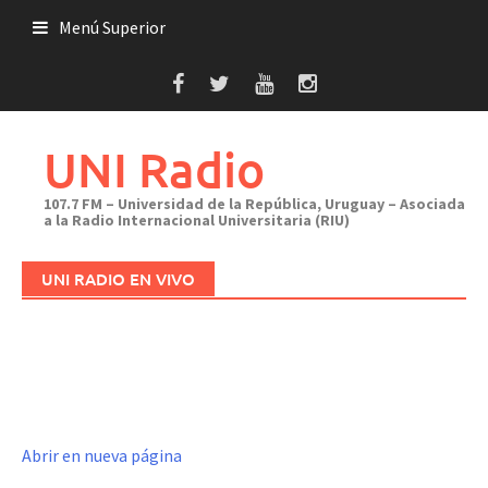
Saltar
Menú Superior
al
contenido
UNI Radio
107.7 FM – Universidad de la República, Uruguay – Asociada
a la Radio Internacional Universitaria (RIU)
UNI RADIO EN VIVO
Abrir en nueva página