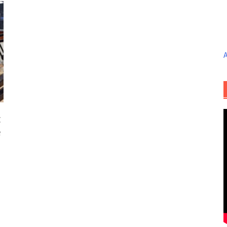
A
:
e