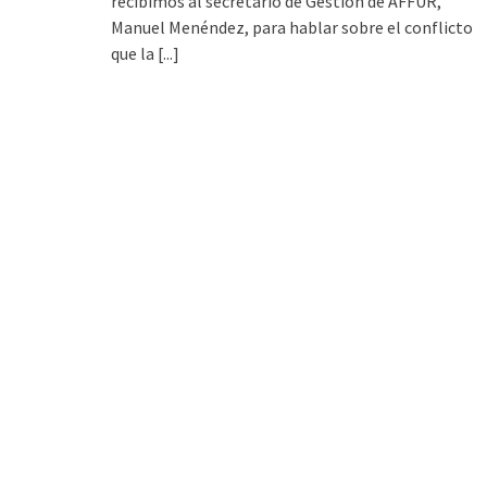
recibimos al secretario de Gestión de AFFUR,
Manuel Menéndez, para hablar sobre el conflicto
que la
[...]