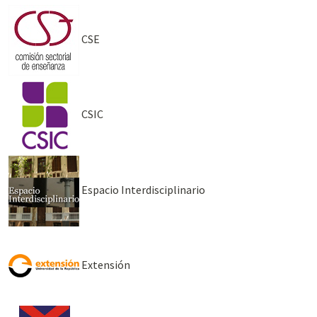
CSE
CSIC
Espacio Interdisciplinario
Extensión