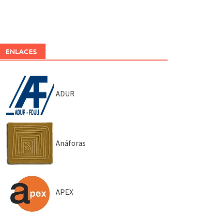
ENLACES
ADUR
Anáforas
APEX