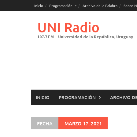
Saltar
Inicio
Programación
Archivo de la Palabra
Sobre N
al
contenido
UNI Radio
107.7 FM – Universidad de la República, Uruguay – 
INICIO
PROGRAMACIÓN
ARCHIVO DE
FECHA
MARZO 17, 2021