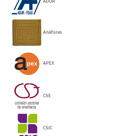
ADUR
Anáforas
APEX
CSE
CSIC