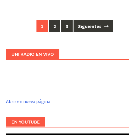
1
2
3
Siguientes
Ir
a
las
entradas
UNI RADIO EN VIVO
Abrir en nueva página
EN YOUTUBE