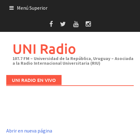
Saltar
Menú Superior
al
contenido
UNI Radio
107.7 FM – Universidad de la República, Uruguay – Asociada
a la Radio Internacional Universitaria (RIU)
UNI RADIO EN VIVO
Abrir en nueva página