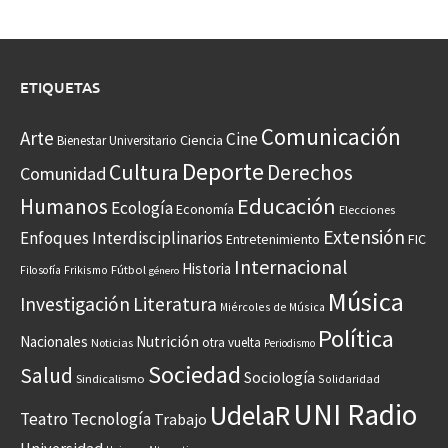
ETIQUETAS
Comunicación
Arte
Cine
Ciencia
Bienestar Universitario
Deporte
Cultura
Derechos
Comunidad
Educación
Humanos
Ecología
Economía
Elecciones
Extensión
Enfoques Interdisciplinarios
Entretenimiento
FIC
Internacional
Historia
Frikismo
Fútbol
Filosofía
género
Música
Investigación
Literatura
Miércoles de Música
Política
Nacionales
Nutrición
otra vuelta
Noticias
Periodismo
Sociedad
Salud
Sociología
Sindicalismo
Solidaridad
UNI Radio
UdelaR
Teatro
Tecnología
Trabajo