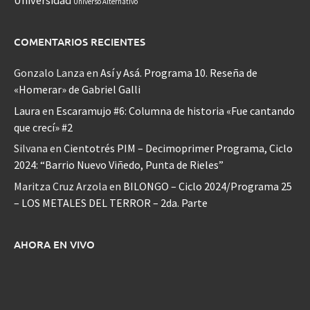
Universidad
Universo Alternativo
COMENTARIOS RECIENTES
Gonzalo Lanza
en
Así y Asá. Programa 10. Reseña de
«Homerar» de Gabriel Galli
Laura
en
Escaramujo #6: Columna de historia «Fue cantando
que crecí» #2
Silvana
en
Cientotrés PIM – Decimoprimer Programa, Ciclo
2024: “Barrio Nuevo Viñedo, Punta de Rieles”
Maritza Cruz Arzola
en
BILONGO – Ciclo 2024/Programa 25
– LOS METALES DEL TERROR – 2da. Parte
AHORA EN VIVO