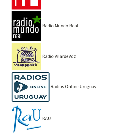
Radio Mundo Real
Radio VilardeVoz
Radios Online Uruguay
RAU