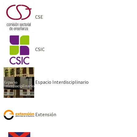
CSE
CSIC
Espacio Interdisciplinario
Extensión