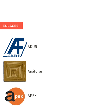
ENLACES
ADUR
Anáforas
APEX