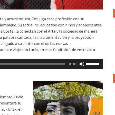
ta y acordeonista. Conjuga esta profesión con su
Alambique. Su actual rol educativo con niños y adolescentes
 la Costa, la conectan con el Arte y la sociedad de manera
 la palabra cantada, la instrumentación y la proyección
ligado a su sentir con el de las nuevas
r este viaje con Lucía, en este Capítulo 1 de entrevista :
Utiliza
00:00
las
teclas
de
flecha
arriba/abajo
viembre, Lucía
para
resentará su
aumentar
um, «Una», en
o