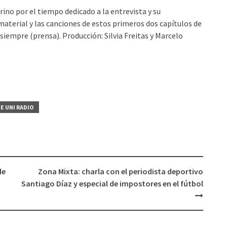
de
rino por el tiempo dedicado a la entrevista y su
flecha
aterial y las canciones de estos primeros dos capítulos de
arriba/abajo
iempre (prensa). Producción: Silvia Freitas y Marcelo
para
aumentar
o
disminuir
el
volumen.
E UNI RADIO
de
Zona Mixta: charla con el periodista deportivo
Santiago Díaz y especial de impostores en el fútbol