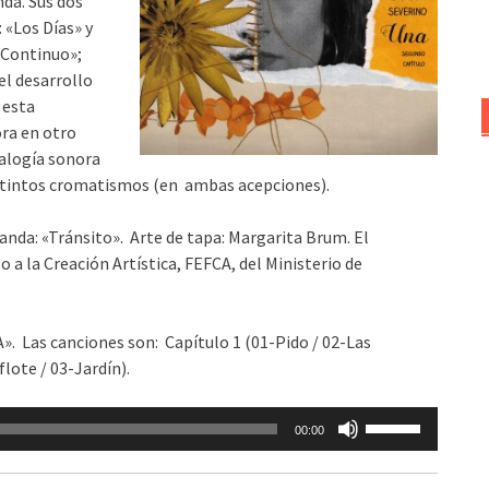
nda. Sus dos
disminuir
 «Los Días» y
el
 Continuo»;
volumen.
el desarrollo
 esta
ra en otro
ralogía sonora
distintos cromatismos (en ambas acepciones).
banda: «Tránsito». Arte de tapa: Margarita Brum. El
a la Creación Artística, FEFCA, del Ministerio de
». Las canciones son: Capítulo 1 (01-Pido / 02-Las
flote / 03-Jardín).
Utiliza
00:00
las
teclas