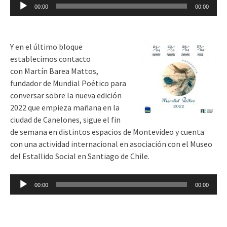
Reproductor
00:00
00:00
de
audio
Y en el último bloque
establecimos contacto
con
Martín Barea Mattos,
fundador de Mundial Poético para
conversar sobre la nueva edición
2022 que empieza mañana en la
ciudad de Canelones, sigue el fin
de semana en distintos espacios de Montevideo y cuenta
con una actividad internacional en asociación con el Museo
del Estallido Social en Santiago de Chile.
Reproductor
00:00
00:00
de
audio