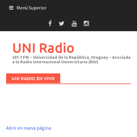
Saltar
Menú Superior
al
contenido
UNI Radio
107.7 FM – Universidad de la República, Uruguay – Asociada
a la Radio Internacional Universitaria (RIU)
UNI RADIO EN VIVO
Abrir en nueva página