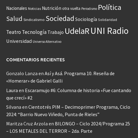
Política
Nacionales
Nutrición
otra vuelta
Noticias
Periodismo
Sociedad
Salud
Sociología
Sindicalismo
Solidaridad
UNI Radio
UdelaR
Teatro
Tecnología
Trabajo
Universidad
Universo Alternativo
COMENTARIOS RECIENTES
Gonzalo Lanza
en
Así y Asá. Programa 10. Reseña de
«Homerar» de Gabriel Galli
Laura
en
Escaramujo #6: Columna de historia «Fue cantando
que crecí» #2
Silvana
en
Cientotrés PIM – Decimoprimer Programa, Ciclo
2024: “Barrio Nuevo Viñedo, Punta de Rieles”
Maritza Cruz Arzola
en
BILONGO – Ciclo 2024/Programa 25
– LOS METALES DEL TERROR – 2da. Parte