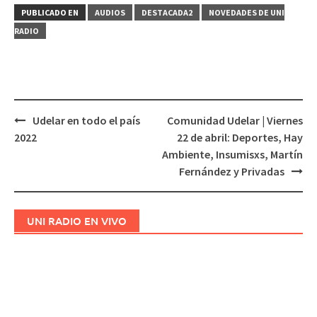
PUBLICADO EN
AUDIOS
DESTACADA2
NOVEDADES DE UNI
RADIO
Udelar en todo el país
Comunidad Udelar | Viernes
Navegación
2022
22 de abril: Deportes, Hay
de
Ambiente, Insumisxs, Martín
entradas
Fernández y Privadas
UNI RADIO EN VIVO