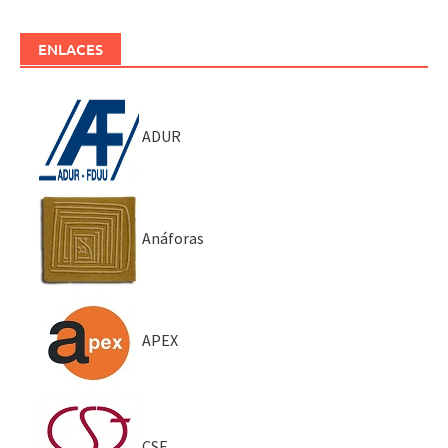
ENLACES
ADUR
Anáforas
APEX
CSE