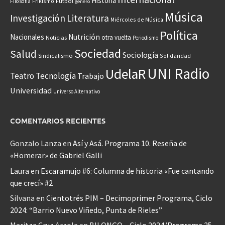
Historia
Frikismo
Fútbol
Filosofía
género
Música
Investigación
Literatura
Miércoles de Música
Política
Nacionales
Nutrición
otra vuelta
Noticias
Periodismo
Sociedad
Salud
Sociología
Sindicalismo
Solidaridad
UNI Radio
UdelaR
Teatro
Tecnología
Trabajo
Universidad
Universo Alternativo
COMENTARIOS RECIENTES
Gonzalo Lanza
en
Así y Asá. Programa 10. Reseña de
«Homerar» de Gabriel Galli
Laura
en
Escaramujo #6: Columna de historia «Fue cantando
que crecí» #2
Silvana
en
Cientotrés PIM – Decimoprimer Programa, Ciclo
2024: “Barrio Nuevo Viñedo, Punta de Rieles”