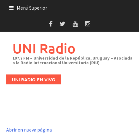
Saltar
Menú Superior
al
contenido
UNI Radio
107.7 FM – Universidad de la República, Uruguay – Asociada
a la Radio Internacional Universitaria (RIU)
UNI RADIO EN VIVO
Abrir en nueva página