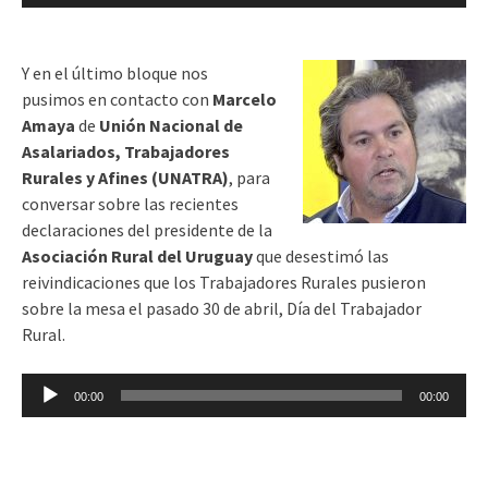
de
audio
Y en el último bloque nos
pusimos
en contacto con
Marcelo
Amaya
de
Unión Nacional de
Asalariados, Trabajadores
Rurales y Afines (UNATRA)
, para
conversar sobre las recientes
declaraciones del presidente de la
Asociación Rural del Uruguay
que desestimó las
reivindicaciones que los Trabajadores Rurales pusieron
sobre la mesa el pasado 30 de abril, Día del Trabajador
Rural.
Reproductor
00:00
00:00
de
audio