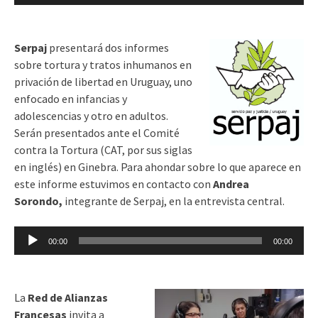
de
audio
Serpaj
presentará dos informes
sobre tortura y tratos inhumanos en
privación de libertad en Uruguay, uno
enfocado en infancias y
adolescencias y otro en adultos.
Serán presentados ante el Comité
contra la Tortura (CAT, por sus siglas
en inglés) en Ginebra. Para ahondar sobre lo que aparece en
este informe estuvimos en contacto con
Andrea
Sorondo,
integrante de Serpaj, en la entrevista central.
Reproductor
00:00
00:00
de
audio
La
Red de Alianzas
Francesas
invita a