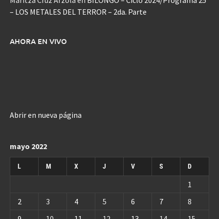
Maritza Cruz Arzola
en
BILONGO – Ciclo 2024/Programa 25
– LOS METALES DEL TERROR – 2da. Parte
AHORA EN VIVO
Abrir en nueva página
mayo 2022
L
M
X
J
V
S
D
1
2
3
4
5
6
7
8
9
10
11
12
13
14
15