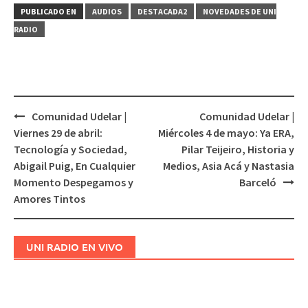
PUBLICADO EN
AUDIOS
DESTACADA2
NOVEDADES DE UNI
RADIO
Comunidad Udelar |
Comunidad Udelar |
Navegación
Viernes 29 de abril:
Miércoles 4 de mayo: Ya ERA,
de
Tecnología y Sociedad,
Pilar Teijeiro, Historia y
entradas
Abigail Puig, En Cualquier
Medios, Asia Acá y Nastasia
Momento Despegamos y
Barceló
Amores Tintos
UNI RADIO EN VIVO