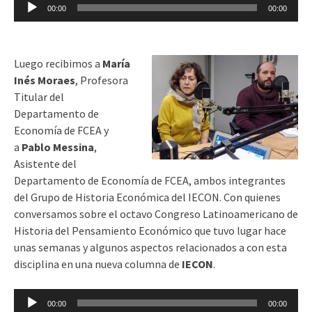
Reproductor
00:00
00:00
de
audio
Luego recibimos a
María
Inés Moraes
, Profesora
Titular del
Departamento de
Economía de FCEA y
a
Pablo Messina
,
Asistente del
Departamento de Economía de FCEA, ambos integrantes
del Grupo de Historia Económica del IECON. Con quienes
conversamos
sobre el octavo Congreso Latinoamericano de
Historia del Pensamiento Económico que tuvo lugar hace
unas semanas y algunos aspectos relacionados a con esta
disciplina en una nueva columna de
IECON
.
Reproductor
00:00
00:00